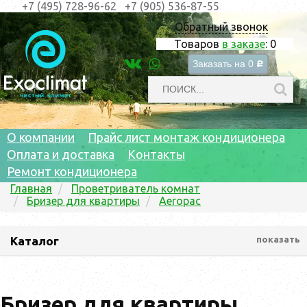
+7 (495) 728-96-62
+7 (905) 536-87-55
Обратный звонок
Товаров
в заказе
:
0
Заказать на
0
c
О компании
Прайс лист монтаж кондиционера
Оплата и доставка
Контакты
Ремонт кондиционера
Главная
Проветриватель комнат
Бризер для квартиры
Aeropac
Каталог
показать
Бризер для квартиры