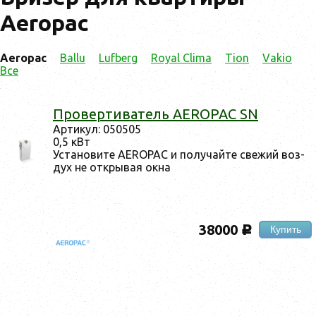
Aeropac
Aeropac
Ballu
Lufberg
Royal Clima
Tion
Vakio
Все
Про­вер­ти­ватель AEROPAC SN
Ар­ти­кул: 050505
0,5 кВт
Ус­та­нови­те AEROPAC и по­лучай­те све­жий воз­
дух не от­кры­вая ок­на
38000
Купить
c