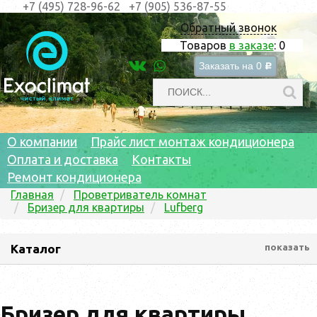
+7 (495) 728-96-62
+7 (905) 536-87-55
Обратный звонок
Товаров
в заказе
:
0
Заказать на
0
c
О компании
Прайс лист монтаж кондиционера
Оплата и доставка
Контакты
Ремонт кондиционера
Главная
Проветриватель комнат
Бризер для квартиры
Lufberg
Каталог
показать
Бризер для квартиры