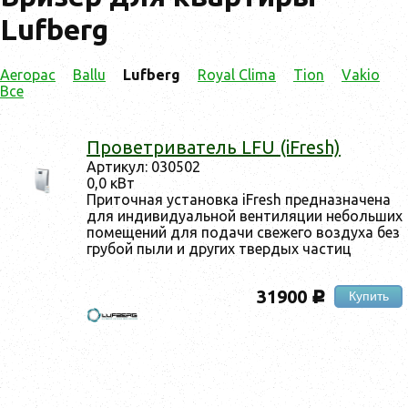
Lufberg
Aeropac
Ballu
Lufberg
Royal Clima
Tion
Vakio
Все
Про­вет­ри­ватель LFU (iFresh)
Ар­ти­кул: 030502
0,0 кВт
При­точ­ная ус­та­нов­ка iFresh пред­назна­чена
для ин­ди­виду­аль­ной вен­ти­ляции не­боль­ших
по­меще­ний для по­дачи све­жего воз­ду­ха без
гру­бой пы­ли и дру­гих твер­дых час­тиц
31900
Купить
c