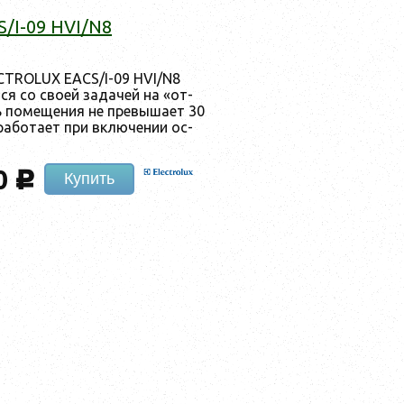
/I-09 HVI/N8
ECTROLUX EACS/I-09 HVI/N8
ся со сво­ей за­дачей на «от­
 по­меще­ния не пре­выша­ет 30
ра­бота­ет при вклю­чении ос­
0
c
Купить