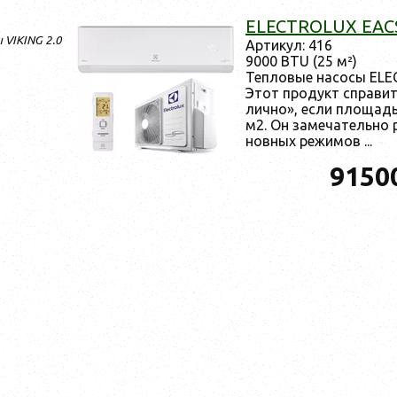
ELECTROLUX EACS
 VIKING 2.0
Ар­ти­кул: 416
9000 BTU (25 м²)
Теп­ло­вые на­сосы EL
Этот про­дукт спра­вит­
лично», ес­ли пло­щадь
м2. Он за­меча­тель­но 
новных ре­жимов ...
9150