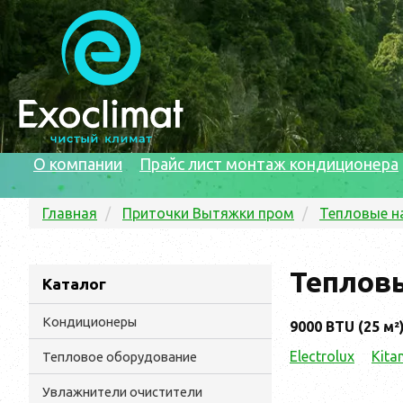
О компании
Прайс лист монтаж кондиционера
Главная
Приточки Вытяжки пром
Тепловые н
Тепловы
Каталог
Кондиционеры
9000 BTU (25 м²
Electrolux
Kita
Тепловое оборудование
Увлажнители очистители