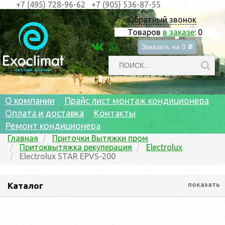
+7 (495) 728-96-62
+7 (905) 536-87-55
Обратный звонок
Товаров
в заказе
:
0
Заказать на
0
c
О компании
Прайс лист монтаж кондиционера
Оплата и доставка
Контакты
Ремонт кондиционера
Главная
Приточки Вытяжки пром
Притоквытяжка рекуперация
Electrolux
Electrolux STAR EPVS-200
Каталог
показать