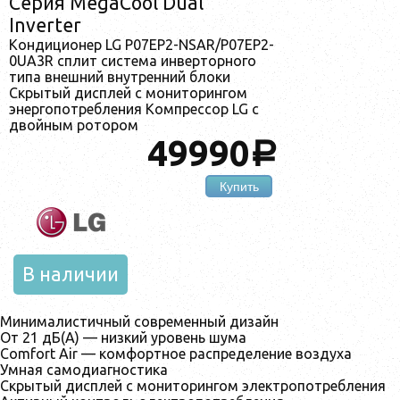
Серия MegaCool Dual
Inverter
Кондиционер LG P07EP2-NSAR/P07EP2-
0UA3R сплит система инверторного
типа внешний внутренний блоки
Скрытый дисплей с мониторингом
энергопотребления Компрессор LG с
двойным ротором
49990
a
Купить
В наличии
Минималистичный современный дизайн
От 21 дБ(А) — низкий уровень шума
Comfort Air — комфортное распределение воздуха
Умная самодиагностика
Скрытый дисплей с мониторингом электропотребления