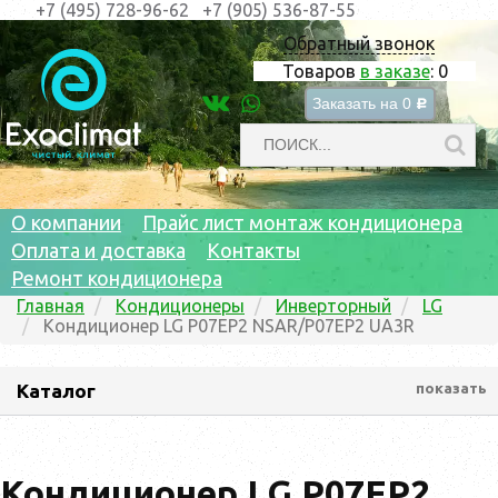
+7 (495) 728-96-62
+7 (905) 536-87-55
Обратный звонок
Товаров
в заказе
:
0
Заказать на
0
c
О компании
Прайс лист монтаж кондиционера
Оплата и доставка
Контакты
Ремонт кондиционера
Главная
Кондиционеры
Инверторный
LG
Кондиционер LG P07EP2 NSAR/P07EP2 UA3R
Каталог
показать
Кондиционер LG P07EP2