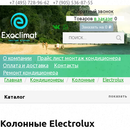
+7 (495) 728-96-62
+7 (905) 536-87-55
Обратный звонок
Товаров
в заказе
:
0
Заказать на
0
c
О компании
Прайс лист монтаж кондиционера
Оплата и доставка
Контакты
Ремонт кондиционера
Главная
Кондиционеры
Колонные
Electrolux
Каталог
показать
Колонные Electrolux