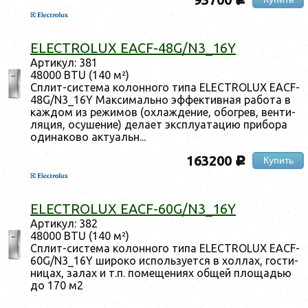
c
ELECTROLUX EACF-48G/N3_16Y
Ар­ти­кул: 381
48000 BTU (140 м²)
Сплит-сис­те­ма ко­лон­но­го ти­па ELECTROLUX EACF-
48G/N3_16Y Мак­си­маль­но эф­фектив­ная ра­бота в
каж­дом из ре­жимов (ох­лажде­ние, обог­рев, вен­ти­
ляция, осу­шение) де­ла­ет экс­плу­ата­цию при­бора
оди­нако­во ак­ту­альн...
163200
Купить
c
ELECTROLUX EACF-60G/N3_16Y
Ар­ти­кул: 382
48000 BTU (140 м²)
Сплит-сис­те­ма ко­лон­но­го ти­па ELECTROLUX EACF-
60G/N3_16Y ши­роко ис­поль­зу­ет­ся в хол­лах, гос­ти­
ницах, за­лах и т.п. по­меще­ни­ях об­щей пло­щадью
до 170 м2