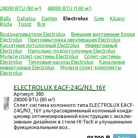
28000 BTU (80 м²)
48000 BTU (140 м²)
Ballu
Dahatsu
Dantex
Electrolux
Gree
Kitano
Röda
Tosot
Все
Водонагреватели Electrolux
Внешние внутренние блоки
Electrolux
Притоквытяжка рекуперация Electrolux
Кассетные потолочный Electrolux
Инверторный
Electrolux
Напольно-подпотолочные Electrolux
Мульти сплит-системы Electrolux
Сплит-системы
Electrolux
Тепловые насосы Electrolux
Канальные
инверторные Electrolux
Мульти cплит-комплекты
Electrolux
ELECTROLUX EACF-24G/N3_16Y
Ар­ти­кул: 380
28000 BTU (80 м²)
Сплит-сис­те­ма ко­лон­но­го ти­па ELECTROLUX EACF-
24G/N3_16Y уль­тра­сов­ре­мен­ный ко­лон­ный кон­ди­
ци­онер оп­ти­мизи­рован­ной конс­трук­ции с экс­клю­
зив­ным ди­зай­ном в сти­ле HI-Tech и улуч­шенны­ми
фун­кци­ональ­ны­ми воз...
93700
Купить