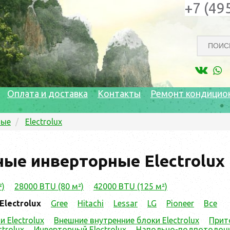
+7 (49
Оплата и доставка
Контакты
Ремонт кондицио
ные
Electrolux
ые инверторные Electrolux
²)
28000 BTU (80 м²)
42000 BTU (125 м²)
Electrolux
Gree
Hitachi
Lessar
LG
Pioneer
Все
 Electrolux
Внешние внутренние блоки Electrolux
Прит
trolux
Инверторный Electrolux
Напольно-подпотолочны