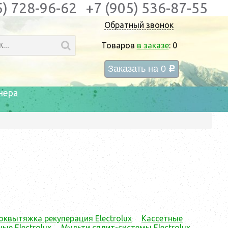
5) 728-96-62
+7 (905) 536-87-55
Обратный звонок
Товаров
в заказе
:
0
Заказать на
0
c
нера
оквытяжка рекуперация Electrolux
Кассетные
е Electrolux
Мульти сплит-системы Electrolux