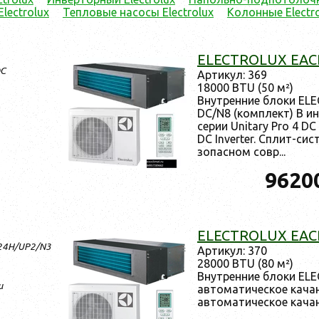
lectrolux
Тепловые насосы Electrolux
Колонные Electr
ELECTROLUX EAC
DC
Ар­ти­кул: 369
18000 BTU (50 м²)
Внут­ренние бло­ки E
DC/N8 (ком­плект) В ин
се­рии Unitary Pro 4 DC 
DC Inverter. Сплит-сис­
зопас­ном совр...
9620
ELECTROLUX EAC
-24H/UP2/N3
Ар­ти­кул: 370
28000 BTU (80 м²)
Внут­ренние бло­ки E
и
ав­то­мати­чес­кое ка­ч
ав­то­мати­чес­кое ка­ч