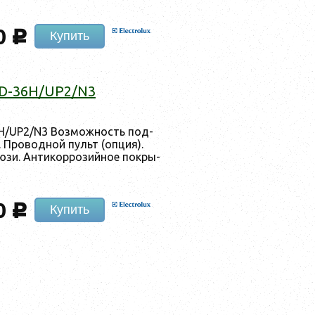
0
c
Купить
D-36H/UP2/N3
/UP2/N3 Воз­можность под­
. Про­вод­ной пульт (оп­ция).
зи. Ан­ти­кор­ро­зий­ное пок­ры­
0
c
Купить