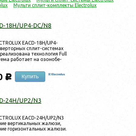
olux
Мульти cплит-комплекты Electrolux
D-18H/UP4-DC/N8
LECTROLUX EACD-18H/UP4-
­вертор­ных сплит-сис­те­мах
ре­али­зова­на тех­но­логия Full
те­ма ра­бота­ет на озо­нобе­
0
c
Купить
D-24H/UP2/N3
LECTROLUX EACD-24H/UP2/N3
ание вер­ти­каль­ных жа­люзи,
ание го­ризон­таль­ных жа­люзи.