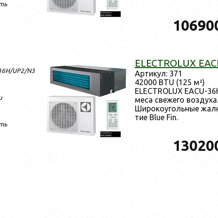
ть
10690
ELECTROLUX EAC
-36H/UP2/N3
Ар­ти­кул: 371
42000 BTU (125 м²)
ELECTROLUX EACU-36H
и
ме­са све­жего воз­ду­ха
Ши­роко­уголь­ные жа­лю
тие Blue Fin.
ть
13020