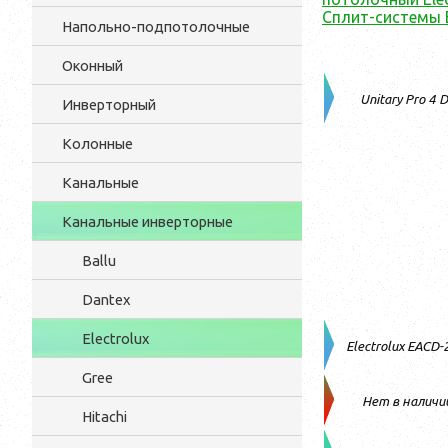
Сплит-системы E
Напольно-подпотолочные
Оконный
Unitary Pro 4 
Инверторный
Колонные
Канальные
Канальные инверторные
Ballu
Dantex
Electrolux
Electrolux EACD
Gree
Нет в наличи
Hitachi