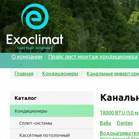
О компании
Прайс лист монтаж кондиционера
Главная
Кондиционеры
Канальные инвертор
Канальн
Каталог
Кондиционеры
18000 BTU (50 м
Ballu
Dantex
Сплит-системы
Водонагреватели
Кассетные потолочный
потолочный Elec