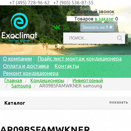
+7 (495) 728-96-62
+7 (905) 536-87-55
Обратный звонок
Товаров
в заказе
:
0
Заказать на
0
c
О компании
Прайс лист монтаж кондиционера
Оплата и доставка
Контакты
Ремонт кондиционера
Главная
Кондиционеры
Инверторный
Samsung
AR09BSFAMWKNER samsung
Каталог
показать
AR09BSFAMWKNER