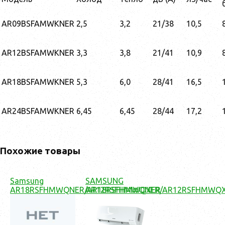
AR09BSFAMWKNER
2,5
3,2
21/38
10,5
AR12BSFAMWKNER
3,3
3,8
21/41
10,9
AR18BSFAMWKNER
5,3
6,0
28/41
16,5
AR24BSFAMWKNER
6,45
6,45
28/44
17,2
Похожие товары
Samsung
SAMSUNG
AR18RSFHMWQNER/AR18RSFHMWQXER
AR12RSFHMWQNER/AR12RSFHMWQ