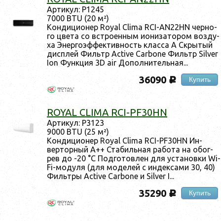
Ар­ти­кул: Р1245
7000 BTU (20 м²)
Кон­ди­ци­онер Royal Clima RCI-AN22HN чер­но­
го цве­та со встро­ен­ным и­они­зато­ром воз­ду­
ха Энер­го­эф­фектив­ность клас­са А Скры­тый
дис­плей Филь­тр Active Carbone Филь­тр Silver
Ion Фун­кция 3D air До­пол­ни­тель­ная...
36090
Купить
c
ROYAL CLIMA RCI-PF30HN
Ар­ти­кул: Р3123
9000 BTU (25 м²)
Кон­ди­ци­онер Royal Clima RCI-PF30HN Ин­
вертор­ный A++ Ста­биль­ная ра­бота на обог­
рев до -20 °С Под­го­тов­лен для ус­та­нов­ки Wi-
Fi-мо­дуля (для мо­делей с ин­декса­ми 30, 40)
Филь­тры Active Carbone и Silver I...
35290
Купить
c