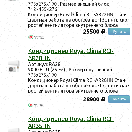
775х275х190 , Раз­мер внеш­ний блок
712×459×276
Кон­ди­ци­онер Royal Clima RCI-AR22HN Стан­
дар­тная ра­бота на обог­рев до-15с пять ско­
рос­тей вен­ти­лято­ра внут­ренне­го бло­ка
25500
Купить
c
Кон­ди­ци­онер Royal Clima RCI-
AR28HN
Ар­ти­кул: RA28
9000 BTU (25 м²) , Раз­мер внут­ренний
775х275х190
Кон­ди­ци­онер Royal Clima RCI-AR28HN Стан­
дар­тная ра­бота на обог­рев до-15с пять ско­
рос­тей вен­ти­лято­ра внут­ренне­го бло­ка
28900
Купить
c
Кон­ди­ци­онер Royal Clima RCI-
AR35HN
Ар­ти­кул: RA35