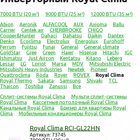
7000 BTU (20 м²)
9000 BTU (25 м²)
12000 BTU (35 м²)
Abion
Aeronik
ALFACOOL
AUX
Axioma
Ballu
Carrier
Centek air
CHERBROOKE
CHIGO
Cooper&Hunter
Dahaci
Dahatsu
Daikin
Dantex
Denko
Ecoclima
Electrolux
Energolux
Eurohoff
Ferrum
Fujitsu
Funai
General
General climate
GoldStar
Gree
Green
Haier
Hisense
Hitachi
IGC
Ishimatsu
Just Aircon
Kentatsu
Kitano
Leberg
Lessar
LG
Loriot
Marsa
MDV
Mitsubishi Electric
Mitsubishi Heavy Industries
Newtek
Pioneer
Quattroclima
Röda
Rover
ROVEX
Royal Clima
Royal Thermo
Sakata
Samsung
Shivaki
TCL
Thaicon
Toshiba
Zanussi
Все
Сплит-системы Royal Clima
Мульти сплит-системы
Royal Clima
Кассетные потолочный Royal Clima
Канальные Royal Clima
Бризер для квартиры Royal
Clima
Мобильные кондиционеры Royal Clima
Royal Clima RCI-GL22HN
Ар­ти­кул: 73745