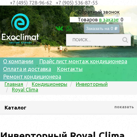
+7 (495) 728-96-62
+7 (905) 536-87-55
Обратный звонок
Товаров
в заказе
:
0
Заказать на
0
c
О компании
Прайс лист монтаж кондиционера
Оплата и доставка
Контакты
Ремонт кондиционера
Главная
Кондиционеры
Инверторный
Royal Clima
Каталог
показать
Инверторный Royal Clima