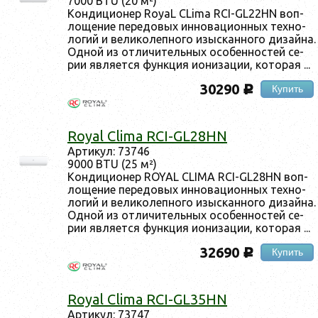
7000 BTU (20 м²)
Кон­ди­ци­онер RoyaL CLima RCI-GL22HN воп­
ло­щение пе­редо­вых ин­но­ваци­он­ных тех­но­
логий и ве­лико­леп­но­го изыс­канно­го ди­зай­на.
Од­ной из от­ли­читель­ных осо­бен­ностей се­
рии яв­ля­ет­ся фун­кция и­они­зации, ко­торая ...
30290
Купить
c
Royal Clima RCI-GL28HN
Ар­ти­кул: 73746
9000 BTU (25 м²)
Кон­ди­ци­онер ROYAL CLIMA RCI-GL28HN воп­
ло­щение пе­редо­вых ин­но­ваци­он­ных тех­но­
логий и ве­лико­леп­но­го изыс­канно­го ди­зай­на.
Од­ной из от­ли­читель­ных осо­бен­ностей се­
рии яв­ля­ет­ся фун­кция и­они­зации, ко­торая ...
32690
Купить
c
Royal Clima RCI-GL35HN
Ар­ти­кул: 73747