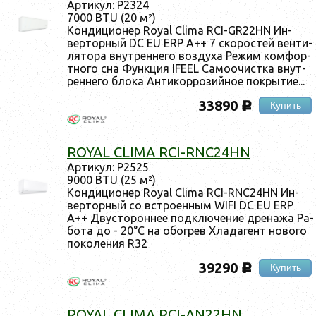
Ар­ти­кул: Р2324
7000 BTU (20 м²)
Кон­ди­ци­онер Royal Clima RCI-GR22HN Ин­
вертор­ный DC EU ERP A++ 7 ско­рос­тей вен­ти­
лято­ра внут­ренне­го воз­ду­ха Ре­жим ком­фор­
тно­го сна Фун­кция IFEEL Са­мо­очис­тка внут­
ренне­го бло­ка Ан­ти­кор­ро­зий­ное пок­ры­тие...
33890
Купить
c
ROYAL CLIMA RCI-RNC24HN
Ар­ти­кул: Р2525
9000 BTU (25 м²)
Кон­ди­ци­онер Royal Clima RCI-RNC24HN Ин­
вертор­ный со встро­ен­ным WIFI DC EU ERP
A++ Двус­то­рон­нее под­клю­чение дре­нажа Ра­
бота до - 20°C на обог­рев Хла­дагент но­вого
по­коле­ния R32
39290
Купить
c
ROYAL CLIMA RCI-AN22HN