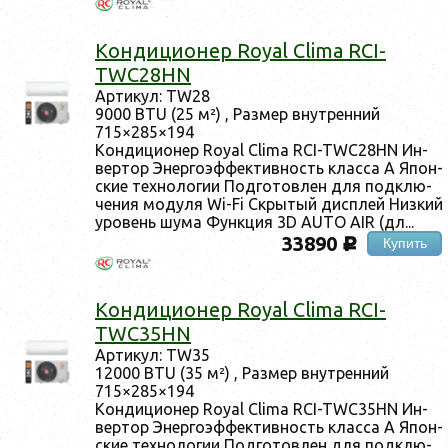
Кон­ди­ци­онер Royal Clima RCI-
TWC28HN
Ар­ти­кул: TW28
9000 BTU (25 м²) , Раз­мер внут­ренний
715×285×194
Кон­ди­ци­онер Royal Clima RCI-TWC28HN Ин­
вертор Энер­го­эф­фектив­ность клас­са А Япон­
ские тех­но­логии Под­го­тов­лен для под­клю­
чения мо­дуля Wi-Fi Скры­тый дис­плей Низ­кий
уро­вень шу­ма Фун­кция 3D AUTO AIR (дл...
33890
Купить
c
Кон­ди­ци­онер Royal Clima RCI-
TWC35HN
Ар­ти­кул: TW35
12000 BTU (35 м²) , Раз­мер внут­ренний
715×285×194
Кон­ди­ци­онер Royal Clima RCI-TWC35HN Ин­
вертор Энер­го­эф­фектив­ность клас­са А Япон­
ские тех­но­логии Под­го­тов­лен для под­клю­