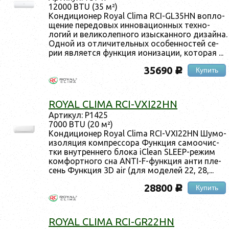
12000 BTU (35 м²)
Кон­ди­ци­онер Royal Clima RCI-GL35HN воп­ло­
щение пе­редо­вых ин­но­ваци­он­ных тех­но­
логий и ве­лико­леп­но­го изыс­канно­го ди­зай­на.
Од­ной из от­ли­читель­ных осо­бен­ностей се­
рии яв­ля­ет­ся фун­кция и­они­зации, ко­торая ...
35690
Купить
c
ROYAL CLIMA RCI-VXI22HN
Ар­ти­кул: P1425
7000 BTU (20 м²)
Кон­ди­ци­онер Royal Clima RCI-VXI22HN Шу­мо­
изо­ляция ком­прес­со­ра Фун­кция са­мо­очис­
тки внут­ренне­го бло­ка iClean SLEEP-ре­жим
ком­фор­тно­го сна ANTI-F-фун­кция ан­ти пле­
сень Фун­кция 3D air (для мо­делей 22, 28,...
28800
Купить
c
ROYAL CLIMA RCI-GR22HN