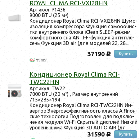
ROYAL CLIMA RCI-VXI28HN
Ар­ти­кул: Р1436
9000 BTU (25 м²)
Кон­ди­ци­онер Royal Clima RCI-VXI28HN Шу­мо­
изо­ляция ком­прес­со­ра Фун­кция са­мо­оочис­
тки внут­ренне­го бло­ка iClean SLEEP-ре­жим
ком­фор­тно­го сна ANTI-F-фун­кция ан­ти пле­
сень Фун­кция 3D air (для мо­делей 22, 28...
37190
Купить
c
Кон­ди­ци­онер Royal Clima RCI-
TWC22HN
Ар­ти­кул: TW22
7000 BTU (20 м²) , Раз­мер внут­ренний
715×285×194
Кон­ди­ци­онер Royal Clima RCI-TWC22HN Ин­
вертор Энер­го­эф­фектив­ность клас­са А Япон­
ские тех­но­логии Под­го­тов­лен для под­клю­
чения мо­дуля Wi-Fi Скры­тый дис­плей Низ­кий
уро­вень шу­ма Фун­кция 3D AUTO AIR (дл...
31590
Купить
c