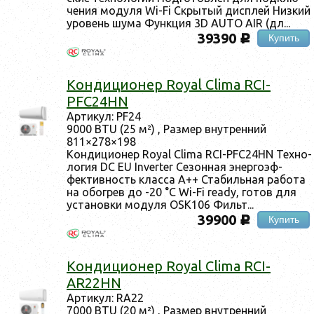
чения мо­дуля Wi-Fi Скры­тый дис­плей Низ­кий
уро­вень шу­ма Фун­кция 3D AUTO AIR (дл...
39390
Купить
c
Кон­ди­ци­онер Royal Clima RCI-
PFC24HN
Ар­ти­кул: PF24
9000 BTU (25 м²) , Раз­мер внут­ренний
811×278×198
Кон­ди­ци­онер Royal Clima RCI-PFC24HN Тех­но­
логия DC EU Inverter Се­зон­ная энер­го­эф­
фектив­ность клас­са А++ Ста­биль­ная ра­бота
на обог­рев до -20 °С Wi-Fi ready, го­тов для
ус­та­нов­ки мо­дуля OSK106 Фильт...
39900
Купить
c
Кон­ди­ци­онер Royal Clima RCI-
AR22HN
Ар­ти­кул: RA22
7000 BTU (20 м²) , Раз­мер внут­ренний