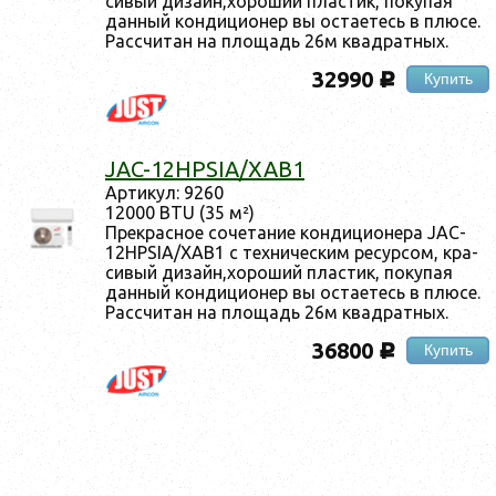
сивый ди­зайн,хо­роший плас­тик, по­купая
дан­ный кон­ди­ци­онер вы ос­та­етесь в плю­се.
Рас­счи­тан на пло­щадь 26м квад­ратных.
32990
Купить
c
JAC-12HPSIA/XAB1
Ар­ти­кул: 9260
12000 BTU (35 м²)
Прек­расное со­чета­ние кон­ди­ци­оне­ра JAC-
12HPSIA/XAB1 с тех­ни­чес­ким ре­сур­сом, кра­
сивый ди­зайн,хо­роший плас­тик, по­купая
дан­ный кон­ди­ци­онер вы ос­та­етесь в плю­се.
Рас­счи­тан на пло­щадь 26м квад­ратных.
36800
Купить
c