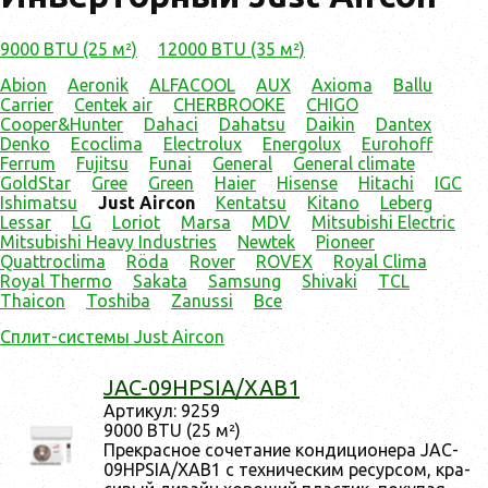
9000 BTU (25 м²)
12000 BTU (35 м²)
Abion
Aeronik
ALFACOOL
AUX
Axioma
Ballu
Carrier
Centek air
CHERBROOKE
CHIGO
Cooper&Hunter
Dahaci
Dahatsu
Daikin
Dantex
Denko
Ecoclima
Electrolux
Energolux
Eurohoff
Ferrum
Fujitsu
Funai
General
General climate
GoldStar
Gree
Green
Haier
Hisense
Hitachi
IGC
Ishimatsu
Just Aircon
Kentatsu
Kitano
Leberg
Lessar
LG
Loriot
Marsa
MDV
Mitsubishi Electric
Mitsubishi Heavy Industries
Newtek
Pioneer
Quattroclima
Röda
Rover
ROVEX
Royal Clima
Royal Thermo
Sakata
Samsung
Shivaki
TCL
Thaicon
Toshiba
Zanussi
Все
Сплит-системы Just Aircon
JAC-09HPSIA/XAB1
Ар­ти­кул: 9259
9000 BTU (25 м²)
Прек­расное со­чета­ние кон­ди­ци­оне­ра JAC-
09HPSIA/XAB1 с тех­ни­чес­ким ре­сур­сом, кра­