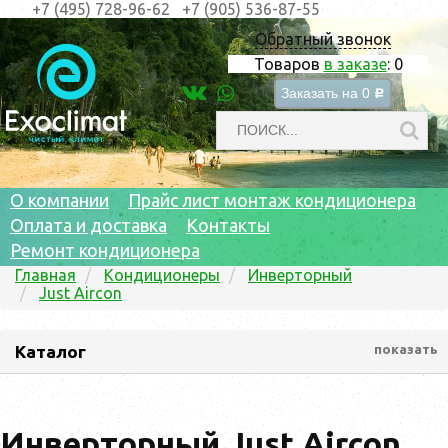
+7 (495) 728-96-62
+7 (905) 536-87-55
Обратный звонок
Товаров
в заказе
:
0
Заказать на
0
c
О компании
Прайс лист монтаж кондиционера
Оплата и доставка
Контакты
Ремонт кондиционера
Главная
Кондиционеры
Инверторный
Just Aircon
Каталог
показать
Инверторный Just Aircon