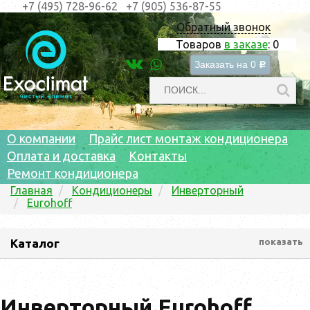
+7 (495) 728-96-62
+7 (905) 536-87-55
Обратный звонок
Товаров
в заказе
:
0
Заказать на
0
c
О компании
Прайс лист монтаж кондиционера
Оплата и доставка
Контакты
Ремонт кондиционера
Главная
Кондиционеры
Инверторный
Eurohoff
Каталог
показать
Инверторный Eurohoff