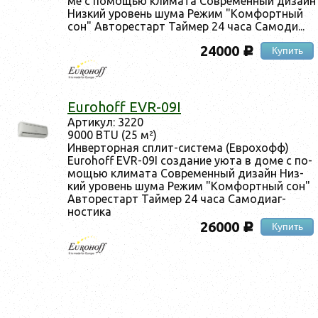
ме с по­мощью кли­мата Сов­ре­мен­ный ди­зайн
Низ­кий уро­вень шу­ма Ре­жим "Ком­фор­тный
сон" Ав­то­рес­тарт Тай­мер 24 ча­са Са­моди...
24000
Купить
c
Eurohoff EVR-09I
Ар­ти­кул: 3220
9000 BTU (25 м²)
Ин­вертор­ная сплит-сис­те­ма (Ев­ро­хофф)
Eurohoff EVR-09I соз­да­ние у­юта в до­ме с по­
мощью кли­мата Сов­ре­мен­ный ди­зайн Низ­
кий уро­вень шу­ма Ре­жим "Ком­фор­тный сон"
Ав­то­рес­тарт Тай­мер 24 ча­са Са­моди­аг­
ности­ка
26000
Купить
c