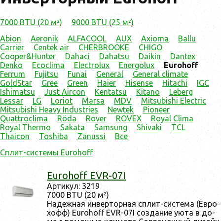
7000 BTU (20 м²)
9000 BTU (25 м²)
Abion
Aeronik
ALFACOOL
AUX
Axioma
Ballu
Carrier
Centek air
CHERBROOKE
CHIGO
Cooper&Hunter
Dahaci
Dahatsu
Daikin
Dantex
Denko
Ecoclima
Electrolux
Energolux
Eurohoff
Ferrum
Fujitsu
Funai
General
General climate
GoldStar
Gree
Green
Haier
Hisense
Hitachi
IGC
Ishimatsu
Just Aircon
Kentatsu
Kitano
Leberg
Lessar
LG
Loriot
Marsa
MDV
Mitsubishi Electric
Mitsubishi Heavy Industries
Newtek
Pioneer
Quattroclima
Röda
Rover
ROVEX
Royal Clima
Royal Thermo
Sakata
Samsung
Shivaki
TCL
Thaicon
Toshiba
Zanussi
Все
Сплит-системы Eurohoff
Eurohoff EVR-07I
Ар­ти­кул: 3219
7000 BTU (20 м²)
На­деж­ная ин­вертор­ная сплит-сис­те­ма (Ев­ро­
хофф) Eurohoff EVR-07I соз­да­ние у­юта в до­