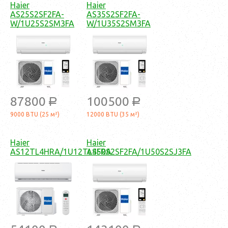
Haier
Haier
AS25S2SF2FA-
AS35S2SF2FA-
W/1U25S2SM3FA
W/1U35S2SM3FA
87800
100500
a
a
9000 BTU (25 м²)
12000 BTU (35 м²)
Haier
Haier
AS12TL4HRA/1U12TL4FRA
AS50S2SF2FA/1U50S2SJ3FA