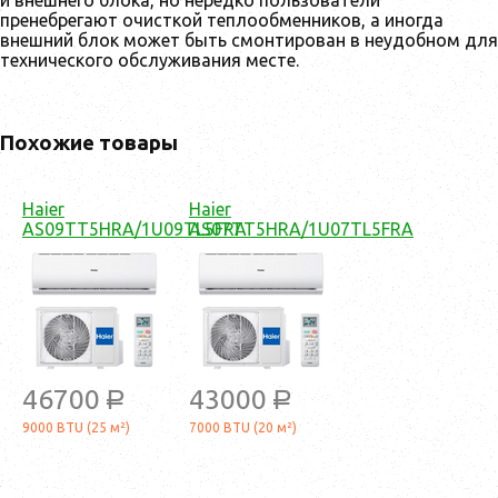
и внешнего блока, но нередко пользователи
пренебрегают очисткой теплообменников, а иногда
внешний блок может быть смонтирован в неудобном для
технического обслуживания месте.
Похожие товары
Haier
Haier
AS09TT5HRA/1U09TL5FRA
AS07TT5HRA/1U07TL5FRA
46700
43000
a
a
9000 BTU (25 м²)
7000 BTU (20 м²)