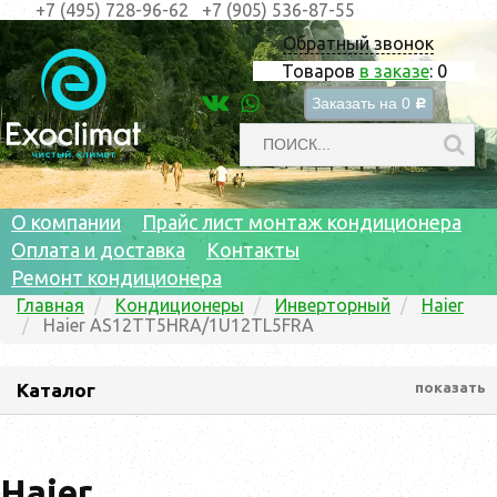
+7 (495) 728-96-62
+7 (905) 536-87-55
Обратный звонок
Товаров
в заказе
:
0
Заказать на
0
c
О компании
Прайс лист монтаж кондиционера
Оплата и доставка
Контакты
Ремонт кондиционера
Главная
Кондиционеры
Инверторный
Haier
Haier AS12TT5HRA/1U12TL5FRA
Каталог
показать
Haier