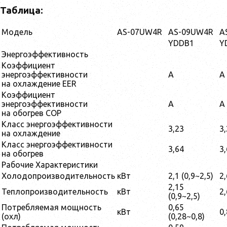
Таблица:
Модель
AS-07UW4R
AS-09UW4R
A
YDDB1
Y
Энергоэффективность
Коэффициент
энергоэффективности
А
А
на охлаждение EER
Коэффициент
энергоэффективности
А
А
на обогрев COP
Класс энергоэффективности
3,23
3
на охлаждение
Класс энергоэффективности
3,64
3
на обогрев
Рабочие Характеристики
Холодопроизводительность
кВт
2,1 (0,9~2,5)
2,
2,15
Теплопроизводительность
кВт
2,
(0,9~2,5)
Потребляемая мощность
0,65
кВт
0,
(охл)
(0,28~0,8)