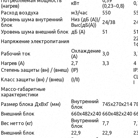
Потребляемая мощность
0,59
кВт
0,
(нагрев)
(0,23~0,8)
Расход воздуха
м3/час
550
5
Уровень шума внутренний
Низ (дБ (A))/
24/38
2
блок
Выс(дБ(A))
Уровень шума внешний блок
дБ (A)
51
5
2
Напряжение электропитания
1
Охлаждение
Рабочий ток
3,0
3,
(A)
Нагрев (A)
2,7
3,3
4
Степень защиты (вн) / (внеш)
(IP)
I
C
Класс защиты (вн) / (внеш)
(I/II)
I
Массо-габаритные
характеристики
Внутренний
Размер блока ДхВхГ (мм)
745x270x214
7
блок
Внешний блок
660x482x240
660x482x240
6
Внутренний
Вес нетто (кг)
7,7
7,
блок
Внешний блок
22,9
22,9
2