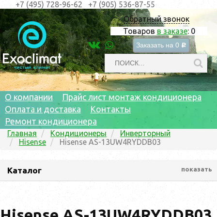
+7 (495) 728-96-62
+7 (905) 536-87-55
Обратный звонок
Товаров
в заказе
:
0
Заказать на
0
c
О компании
Прайс лист монтаж кондиционера
Оплата и доставка
Контакты
Ремонт кондиционера
Главная
Кондиционеры
Инверторный
Hisense
Hisense AS-13UW4RYDDB03
Каталог
показать
Hisense AS-13UW4RYDDB03