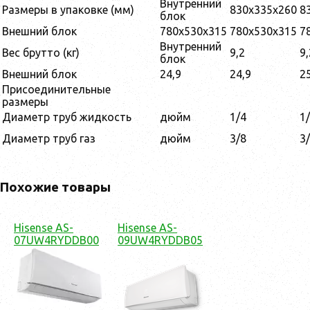
Внутренний
Размеры в упаковке (мм)
830x335x260
8
блок
Внешний блок
780x530x315
780x530x315
7
Внутренний
Вес брутто (кг)
9,2
9,
блок
Внешний блок
24,9
24,9
2
Присоединительные
размеры
Диаметр труб жидкость
дюйм
1/4
1
Диаметр труб газ
дюйм
3/8
3
Похожие товары
Hisense AS-
Hisense AS-
07UW4RYDDB00
09UW4RYDDB05