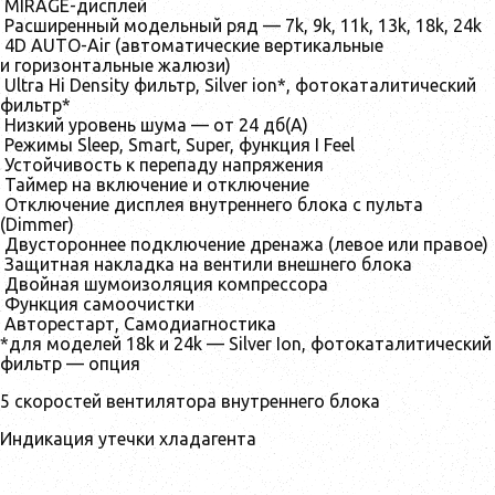
MIRAGE-дисплей
Расширенный модельный ряд — 7k, 9k, 11k, 13k, 18k, 24k
4D AUTO-Air (автоматические вертикальные
и горизонтальные жалюзи)
Ultra Hi Density фильтр, Silver ion*, фотокаталитический
фильтр*
Низкий уровень шума — от 24 дб(А)
Режимы Sleep, Smart, Super, функция I Feel
Устойчивость к перепаду напряжения
Таймер на включение и отключение
Отключение дисплея внутреннего блока с пульта
(Dimmer)
Двустороннее подключение дренажа (левое или правое)
Защитная накладка на вентили внешнего блока
Двойная шумоизоляция компрессора
Функция самоочистки
Авторестарт, Cамодиагностика
*для моделей 18k и 24k — Silver Ion, фотокаталитический
фильтр — опция
5 скоростей вентилятора внутреннего блока
Индикация утечки хладагента