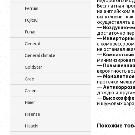
недорогого мод
Бесплатная про
Ferrum
на английском я
выполнены, как
Fujitsu
осуществлять до
—
Воздушно-ме
Funai
достаточно пер
—
Инверторны
с компрессором
General
не останавливая
—
Компактный 
General climate
минимизировать
—
Повышенная
GoldStar
вероятность во
—
Монолитное 
Gree
протечки между
—
Антикорроз
Green
дождю и другим
—
Высокоэффек
Haier
и шумовых хара
Hisense
Похожие тов
Hitachi