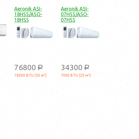
Aeronik ASI-
Aeronik ASI-
18HS5/ASO-
07HS5/ASO-
18HS5
07HS5
76800
34300
a
a
18000 BTU (50 м²)
7000 BTU (20 м²)