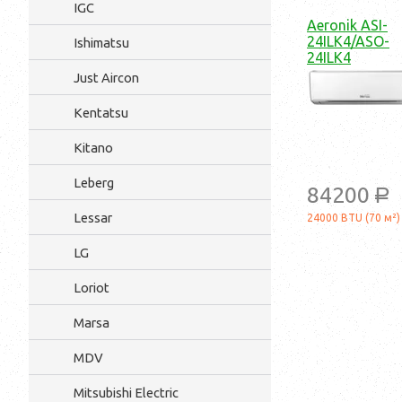
IGC
Aeronik ASI-
24ILK4/ASO-
Ishimatsu
24ILK4
Just Aircon
Kentatsu
Kitano
Leberg
84200
a
Lessar
24000 BTU (70 м²)
LG
Loriot
Marsa
MDV
Mitsubishi Electric