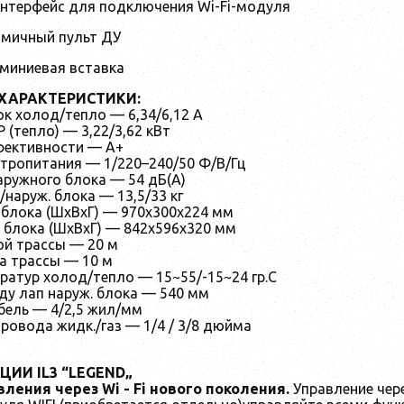
нтерфейс для подключения Wi-Fi-модуля
мичный пульт ДУ
миниевая вставка
ХАРАКТЕРИСТИКИ:
к холод/тепло — 6,34/6,12 А
 (тепло) — 3,22/3,62 кВт
фективности — А+
тропитания — 1/220–240/50 Ф/В/Гц
аружного блока — 54 дБ(А)
/наруж. блока — 13,5/33 кг
 блока (ШхВхГ) — 970х300х224 мм
. блока (ШхВхГ) — 842х596х320 мм
й трассы — 20 м
а трассы — 10 м
ратур холод/тепло — 15~55/-15~24 гр.С
ду лап наруж. блока — 540 мм
ель — 4/2,5 жил/мм
ровода жидк./газ — 1/4 / 3/8 дюйма
ЦИИ IL3 “LEGEND„
вления через
Wi
-
Fi
нового поколения.
Управление чер