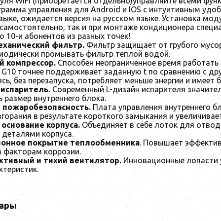
уля WIFI (приобретается отдельно)управляйте всеми фун
грамма управления для Android и IOS с интуитивным уд
зыке, ожидается версия на русском языке. Установка мо
 самостоятельно, так и при монтаже кондиционера спец
 10-и абонентов из разных точек!
ханический фильтр.
Фильтр защищает от грубого мусор
иодически промывать фильтр теплой водой.
й компрессор.
Способен неограниченное время работать 
 G10 точнее поддерживает заданную t по сравнению с др
сь, без перезапуска, потребляет меньше энергии и имеет 
испаритель.
Современный L-дизайн испарителя значите
 размер внутреннего блока.
 пожаробезопасность.
Плата управления внутреннего бл
згорания в результате короткого замыкания и увеличивае
основание корпуса.
Объединяет в себе лоток для отвод
 деталями корпуса.
ионное покрытие теплообменника
. Повышает эффектив
 факторам коррозии.
тивный и тихий вентилятор.
Инновационные лопасти 
ктеристик.
ары