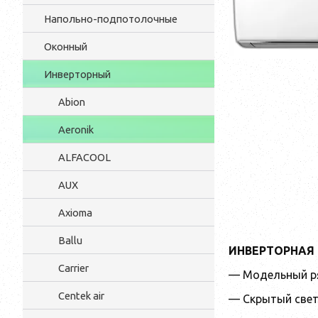
Напольно-подпотолочные
Оконный
Инверторный
Abion
Aeronik
ALFACOOL
AUX
Axioma
Ballu
ИНВЕРТОРНАЯ C
Carrier
— Модельный ря
Centek air
— Скрытый све