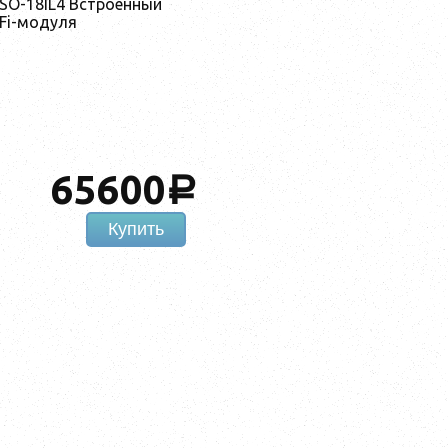
ASO-18IL4 Встроенный
Fi-модуля
65600
a
Купить