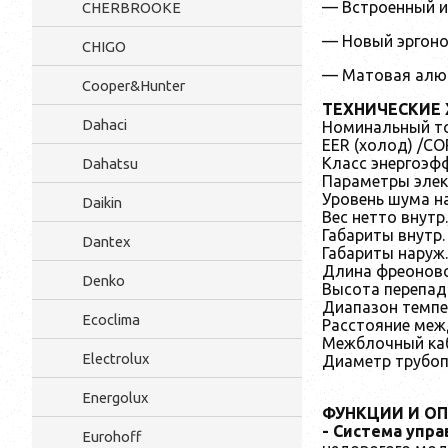
— Встроенный и
CHERBROOKE
— Новый эргоно
CHIGO
— Матовая алю
Cooper&Hunter
ТЕХНИЧЕСКИЕ 
Dahaci
Номинальный то
EER (холод) /COP
Класс энергоэф
Dahatsu
Параметры элек
Уровень шума н
Daikin
Вес нетто внутр.
Габариты внутр.
Dantex
Габариты наруж
Длина фреоново
Denko
Высота перепад
Диапазон темпе
Ecoclima
Расстояние меж
Межблочный каб
Electrolux
Диаметр трубоп
Energolux
ФУНКЦИИ И ОП
-
Система упра
Eurohoff