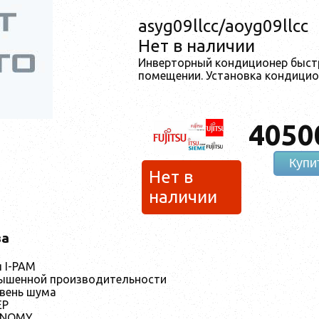
asyg09llcc/aoyg09llcc
Нет в наличии
Инверторный кондиционер быст
помещении. Установка кондицион
4050
Купи
Нет в
наличии
ва
 I-PAM
ышенной производительности
овень шума
EP
ONOMY