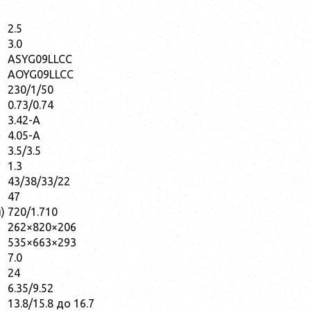
2.5
3.0
ASYG09LLCC
AOYG09LLCC
230/1/50
0.73/0.74
3.42-A
4.05-A
3.5/3.5
1.3
43/38/33/22
47
)
720/1.710
262×820×206
535×663×293
7.0
24
6.35/9.52
13.8/15.8 до 16.7