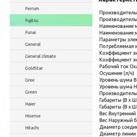
Ferrum
Производительн
Производительн
Fujitsu
Наименование м
Funai
Наименование 
Параметры элек
General
Потребляемая 
Коэффициент э
General climate
Коэффициент эн
Рабочий ток Ох
GoldStar
Осушение (л/ч)
Уровень шума В
Gree
Уровень шума 
Green
Производительно
Габариты (В x Ш
Haier
Габариты (В x Ш
Вес Внутренний 
Hisense
Вес Наружный бл
Диаметр соедин
Hitachi
Диаметр линии 