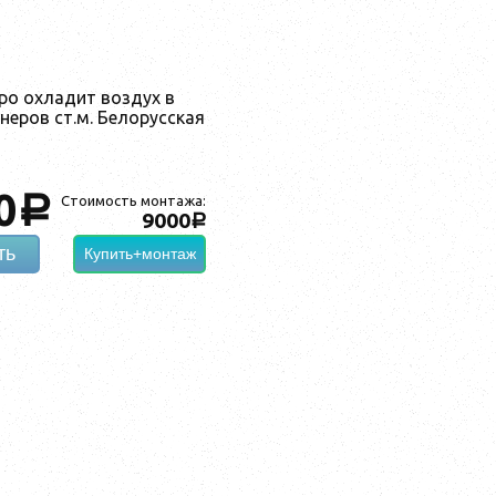
ро охладит воздух в
еров ст.м. Белорусская
0
a
Стоимость монтажа:
9000
a
ть
Купить+монтаж