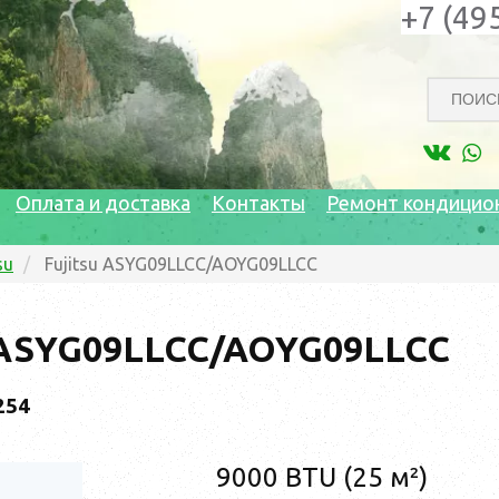
+7 (49
Оплата и доставка
Контакты
Ремонт кондицио
su
Fujitsu ASYG09LLCC/AOYG09LLCC
u ASYG09LLCC/AOYG09LLCC
254
9000 BTU (25 м²)