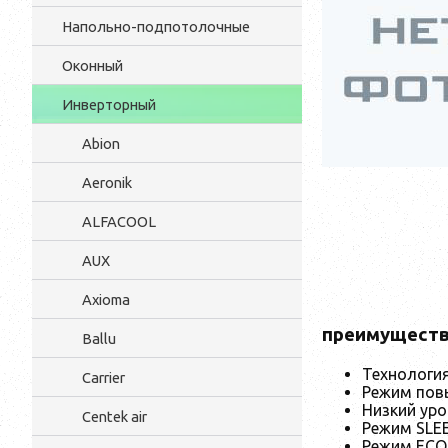
Напольно-подпотолочные
Оконный
Инверторный
Abion
Aeronik
ALFACOOL
AUX
Axioma
преимущест
Ballu
Технология
Carrier
Режим пов
Низкий ур
Centek air
Режим SLE
Режим EC