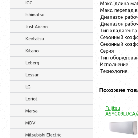
IGC
Макс. длина ма
Макс. перепад в
Ishimatsu
Диапазон рабоч
Диапазон рабоч
Just Aircon
Тип хладагента
Сезонный коэфф
Kentatsu
Сезонный коэфф
Серия
Kitano
Тип оборудова
Leberg
Исполнение
Технология
Lessar
LG
Похожие тов
Loriot
Fujitsu
Marsa
ASYG09LUCA/
MDV
Mitsubishi Electric