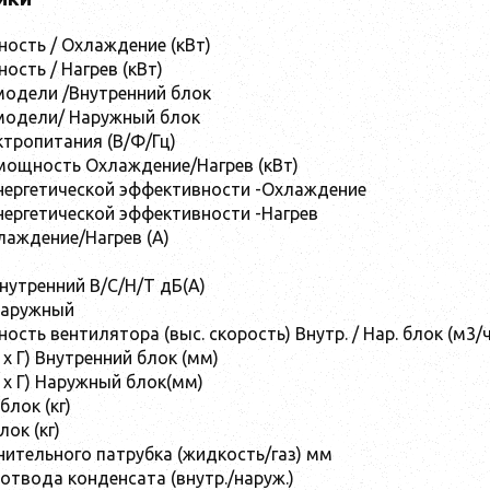
ость / Охлаждение (кВт)
ость / Нагрев (кВт)
одели /Внутренний блок
модели/ Наружный блок
тропитания (В/Ф/Гц)
мощность Охлаждение/Нагрев (кВт)
нергетической эффективности -Охлаждение
ергетической эффективности -Нагрев
лаждение/Нагрев (A)
нутренний В/С/Н/Т дБ(А)
Наружный
сть вентилятора (выс. скорость) Внутр. / Нар. блок (м3/ч
 x Г) Внутренний блок (мм)
 x Г) Наружный блок(мм)
блок (кг)
ок (кг)
ительного патрубка (жидкость/газ) мм
отвода конденсата (внутр./наруж.)