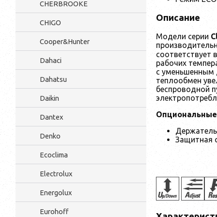
CHERBROOKE
Описание
CHIGO
Модели серии
C
Cooper&Hunter
производительно
соответствует в
Dahaci
рабочих темпера
с уменьшенным 
Dahatsu
теплообмен уве
беспроводной п
электропотребл
Daikin
Опциональные
Dantex
Держатель
Denko
Защитная 
Ecoclima
Electrolux
Energolux
Eurohoff
Характерист