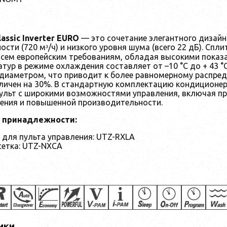
lassic Inverter EURO
— это сочетание элегантного дизайн
сти (720 мᶟ/ч) и низкого уровня шума (всего 22 дБ). Спл
сем европейским требованиям, обладая высокими показат
тур в режиме охлаждения составляет от –10 °C до + 43 °
диаметром, что приводит к более равномерному распре
личен на 30%. В стандартную комплектацию кондиционе
ульт с широкими возможностями управления, включая п
ения и повышенной производительности.
 принадлежности:
 для пульта управления: UTZ-RXLA
сетка: UTZ-NXCA
ики