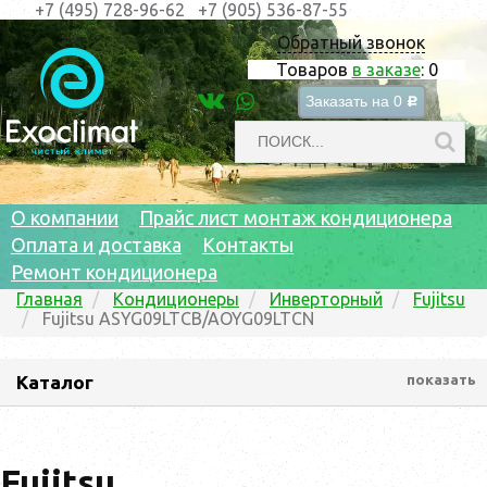
+7 (495) 728-96-62
+7 (905) 536-87-55
Обратный звонок
Товаров
в заказе
:
0
Заказать на
0
c
О компании
Прайс лист монтаж кондиционера
Оплата и доставка
Контакты
Ремонт кондиционера
Главная
Кондиционеры
Инверторный
Fujitsu
Fujitsu ASYG09LTCB/AOYG09LTCN
Каталог
показать
Fujitsu