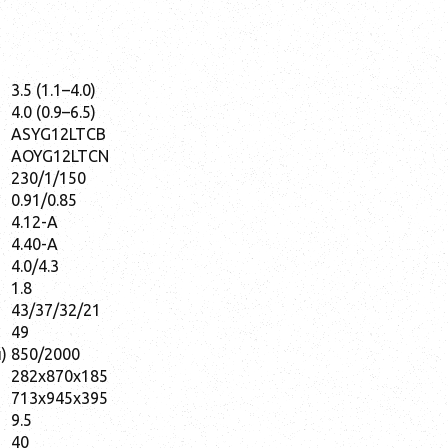
3.5 (1.1–4.0)
4.0 (0.9–6.5)
ASYG12LTCB
AOYG12LTCN
230/1/150
0.91/0.85
4.12-A
4.40-A
4.0/4.3
1.8
43/37/32/21
49
)
850/2000
282x870x185
713x945x395
9.5
40