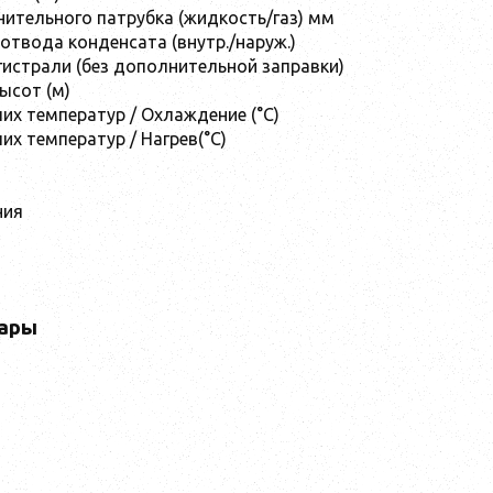
ительного патрубка (жидкость/газ) мм
отвода конденсата (внутр./наруж.)
гистрали (без дополнительной заправки)
ысот (м)
их температур / Охлаждение (°C)
их температур / Нагрев(°C)
ния
ары