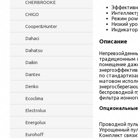
CHERBROOKE
Эффективны
Интеллект
CHIGO
Режим powe
Низкий ур
Cooper&Hunter
Индикатор
Dahaci
Описание
Dahatsu
Непревзойденны
традиционным с
Daikin
помещение даже
энергоэффектив
Dantex
по стандартиза
матовом исполн
Denko
энергосберегаю
беспроводной п
фильтра ионног
Ecoclima
Опциональные
Electrolux
Energolux
Проводной пул
Упрощенный пул
Eurohoff
Комплект связи