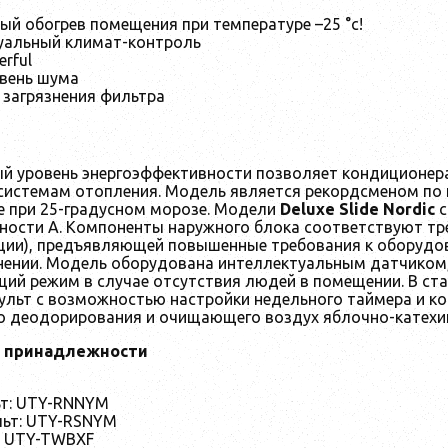
й обогрев помещения при температуре –25 °c!
уальный климат-контроль
rful
овень шума
 загрязнения фильтра
й уровень энергоэффективности позволяет кондиционе
истемам отопления. Модель является рекордсменом по 
 при 25-градусном морозе. Модели
Deluxe Slide Nordic
с
ности А. Компоненты наружного блока соответствуют тр
ции), предъявляющей повышенные требования к оборудо
ении. Модель оборудована интеллектуальным датчиком,
щий режим в случае отсутствия людей в помещении. В с
ульт с возможностью настройки недельного таймера и к
о деодорирования и очищающего воздух яблочно-катехи
 принадлежности
ьт: UTY-RNNYM
ьт: UTY-RSNYM
: UTY-TWBXF