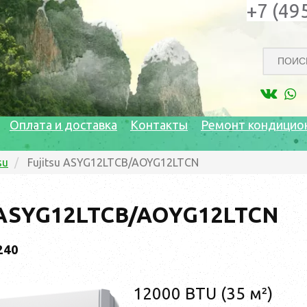
+7 (49
Оплата и доставка
Контакты
Ремонт кондицио
su
Fujitsu ASYG12LTCB/AOYG12LTCN
u ASYG12LTCB/AOYG12LTCN
240
12000 BTU (35 м²)