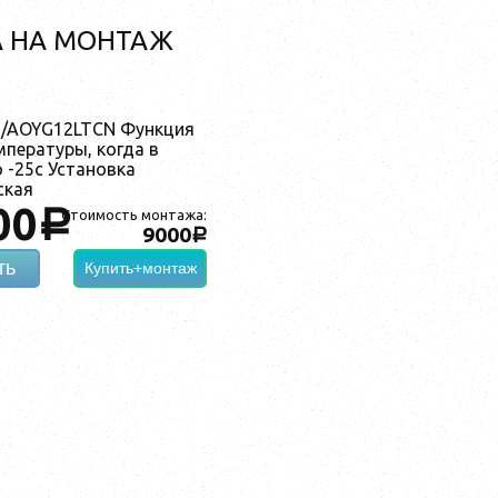
А НА МОНТАЖ
B/AOYG12LTCN Функция
пературы, когда в
 -25с Установка
ская
00
a
Стоимость монтажа:
9000
a
ть
Купить+монтаж