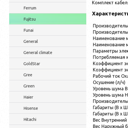
Комплект кабел
Ferrum
Характерист
Fujitsu
Производительн
Funai
Производительн
Наименование м
General
Наименование 
Параметры элек
General climate
Потребляемая 
Коэффициент э
GoldStar
Коэффициент эн
Gree
Рабочий ток Ох
Осушение (л/ч)
Green
Уровень шума В
Уровень шума 
Haier
Производительно
Габариты (В x Ш
Hisense
Габариты (В x Ш
Hitachi
Вес Внутренний 
Вес Наружный бл