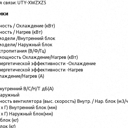
я связи: UTY-XWZXZ5
ики
ость / Охлаждение (кВт)
ость / Нагрев (кВт)
одели /Внутренний блок
модели/ Наружный блок
тропитания (В/Ф/Гц)
мощность Охлаждение/Нагрев (кВт)
нергетической эффективности -Охлаждение
ергетической эффективности -Нагрев
лаждение/Нагрев (A)
нутренний В/С/Н/Т дБ(А)
Наружный
сть вентилятора (выс. скорость) Внутр. / Нар. блок (м3/ч
 x Г) Внутренний блок (мм)
 x Г) Наружный блок(мм)
блок (кг)
ок (кг)