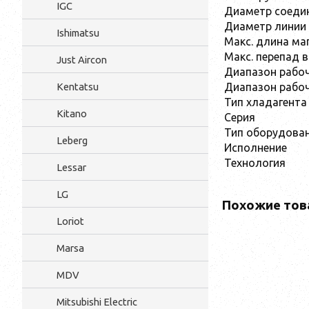
IGC
Диаметр соедин
Диаметр линии 
Ishimatsu
Макс. длина ма
Макс. перепад в
Just Aircon
Диапазон рабоч
Диапазон рабоч
Kentatsu
Тип хладагента
Kitano
Серия
Тип оборудова
Leberg
Исполнение
Технология
Lessar
LG
Похожие тов
Loriot
Marsa
MDV
Mitsubishi Electric