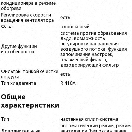
кондиционера в режиме
обогрева
Регулировка скорости
есть
вращения вентилятора
Фаза
однофазный
система против образования
льда, возможность
регулировки направления
Другие функции
воздушного потока, функция
и особенности
запоминания настроек,
плазменный фильтр,
дезодорирующий фильтр
Фильтры тонкой очистки
есть
воздуха
Тип хладагента
R 410A
Общие
характеристики
Тип
настенная сплит-система
автоматический режим, режим
Дополнительные
вентиляции (без охлаждения