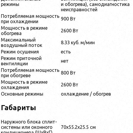
режимы
и обогрева), самодиагностика
неисправностей
Потребляемая мощность
900 Вт
при охлаждении
Мощность в режиме
2600 Вт
обогрева
Максимальный
8.33 куб. м/мин
воздушный поток
Режим осушения
есть
Режим приточной
нет
вентиляции
Потребляемая мощность
800 Вт
при обогреве
Мощность в режиме
2600 Вт
охлаждения
Основные режимы
охлаждение / обогрев
Габариты
Наружного блока сплит-
системы или оконного
70x55.2x25.5 см
кондиционера (ШxВxГ)