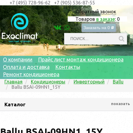
+7 (495) 728-96-62
+7 (905) 536-87-55
Обратный звонок
Товаров
в заказе
:
0
Заказать на
0
c
О компании
Прайс лист монтаж кондиционера
Оплата и доставка
Контакты
Ремонт кондиционера
Главная
Кондиционеры
Инверторный
Ballu
Ballu BSAI-09HN1_15Y
Каталог
показать
Ballu BSAI-09HN1_15Y