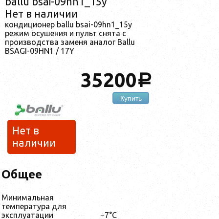
ballu bsai-09hn1_15y
Нет в наличии
кондиционер ballu bsai-09hn1_15y
режим осушения и пульт снята с
производства заменя аналог Ballu
BSAGI-09HN1 / 17Y
35200
a
Купить
Нет в
наличии
Общее
Минимальная
температура для
эксплуатации
−7°С