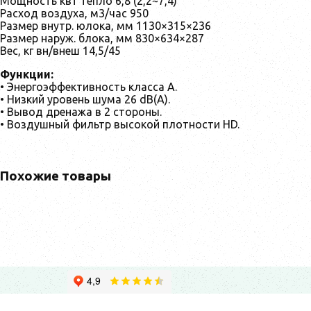
Мощность квт тепло 6,8 (2,2~7,4)
Расход воздуха, м3/час 950
Размер внутр. юлока, мм 1130×315×236
Размер наруж. блока, мм 830×634×287
Вес, кг вн/внеш 14,5/45
Функции:
• Энергоэффективность класса А.
• Низкий уровень шума 26 dB(A).
• Вывод дренажа в 2 стороны.
• Воздушный фильтр высокой плотности HD.
Похожие товары