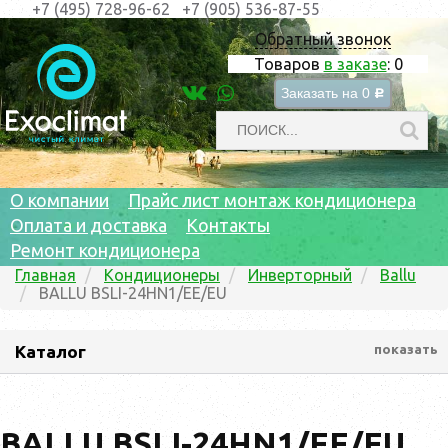
+7 (495) 728-96-62
+7 (905) 536-87-55
Обратный звонок
Товаров
в заказе
:
0
Заказать на
0
c
О компании
Прайс лист монтаж кондиционера
Оплата и доставка
Контакты
Ремонт кондиционера
Главная
Кондиционеры
Инверторный
Ballu
BALLU BSLI-24HN1/EE/EU
Каталог
показать
BALLU BSLI-24HN1/EE/EU