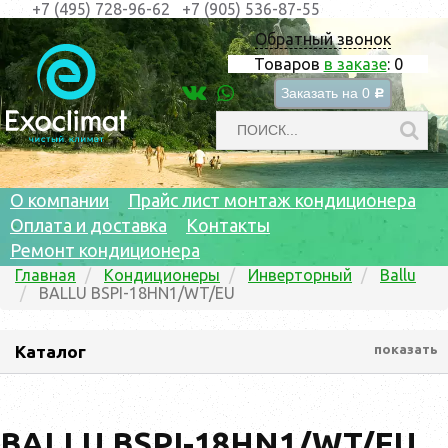
+7 (495) 728-96-62
+7 (905) 536-87-55
Обратный звонок
Товаров
в заказе
:
0
Заказать на
0
c
О компании
Прайс лист монтаж кондиционера
Оплата и доставка
Контакты
Ремонт кондиционера
Главная
Кондиционеры
Инверторный
Ballu
BALLU BSPI-18HN1/WT/EU
Каталог
показать
BALLU BSPI-18HN1/WT/EU