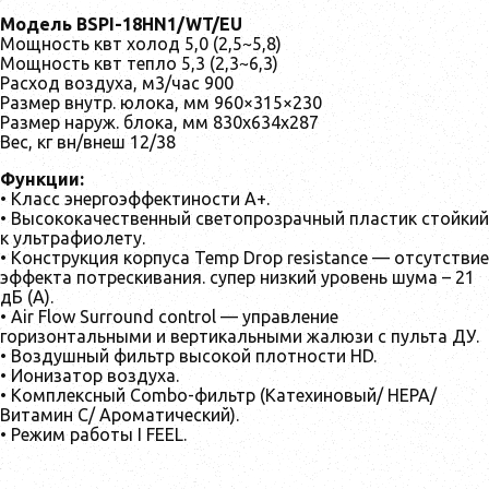
Модель BSPI-18HN1/WT/EU
Мощность квт холод 5,0 (2,5~5,8)
Мощность квт тепло 5,3 (2,3~6,3)
Расход воздуха, м3/час 900
Размер внутр. юлока, мм 960×315×230
Размер наруж. блока, мм 830x634x287
Вес, кг вн/внеш 12/38
Функции:
• Класс энергоэффектиности А+.
• Высококачественный светопрозрачный пластик стойкий
к ультрафиолету.
• Конструкция корпуса Temp Drop resistance — отсутствие
эффекта потрескивания. супер низкий уровень шума – 21
дБ (А).
• Air Flow Surround control — управление
горизонтальными и вертикальными жалюзи с пульта ДУ.
• Воздушный фильтр высокой плотности HD.
• Ионизатор воздуха.
• Комплексный Combo-фильтр (Катехиновый/ HEPA/
Витамин С/ Ароматический).
• Режим работы I FEEL.