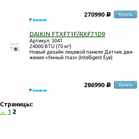
270990
Купить
c
DAIKIN FTXF71F/RXF71D9
Ар­ти­кул: 3041
24000 BTU (70 м²)
Но­вый ди­зайн ли­цевой па­нели Дат­чик дви­
жения «Ум­ный глаз» (Intelligent Eye)
286990
Купить
c
Страницы:
←
1
2