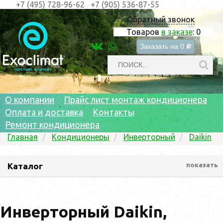
+7 (495) 728-96-62
+7 (905) 536-87-55
Обратный звонок
Товаров
в заказе
:
0
Заказать на
0
c
О компании
Прайс лист монтаж кондиционера
Оплата и доставка
Контакты
Ремонт кондиционера
Главная
Кондиционеры
Инверторный
Daikin
Каталог
показать
Инверторный Daikin,