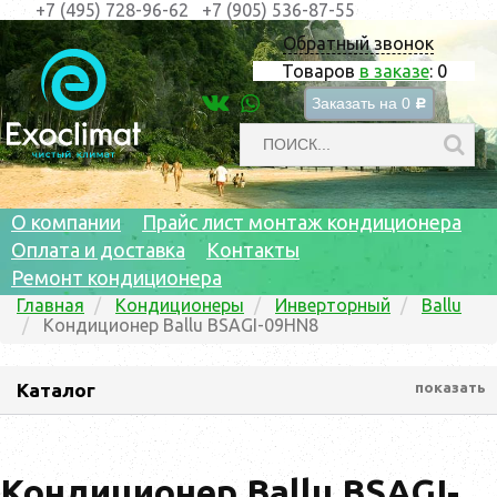
+7 (495) 728-96-62
+7 (905) 536-87-55
Обратный звонок
Товаров
в заказе
:
0
Заказать на
0
c
О компании
Прайс лист монтаж кондиционера
Оплата и доставка
Контакты
Ремонт кондиционера
Главная
Кондиционеры
Инверторный
Ballu
Кондиционер Ballu BSAGI-09HN8
Каталог
показать
Кондиционер Ballu BSAGI-