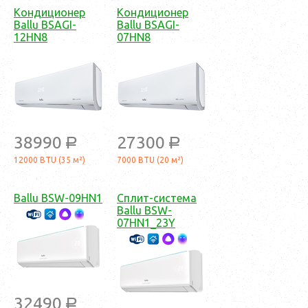
Кондиционер
Кондиционер
Ballu BSAGI-
Ballu BSAGI-
12HN8
07HN8
38990
27300
a
a
12000 BTU (35 м²)
7000 BTU (20 м²)
Ballu BSW-09HN1
Сплит-система
Ballu BSW-
07HN1_23Y
32490
a