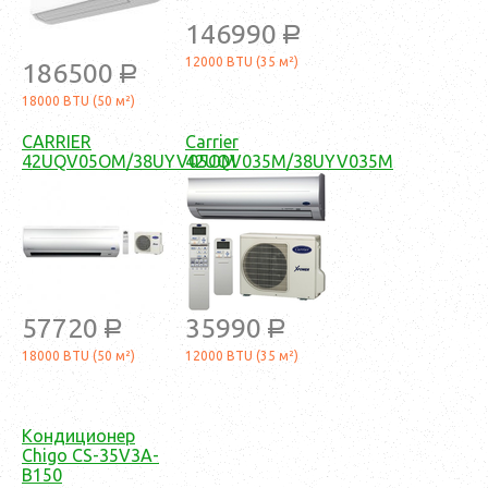
146990
a
12000 BTU (35 м²)
186500
a
18000 BTU (50 м²)
CARRIER
Carrier
42UQV05OM/38UYV05OM
42UQV035M/38UYV035M
57720
35990
a
a
18000 BTU (50 м²)
12000 BTU (35 м²)
Кондиционер
Chigo CS-35V3A-
B150