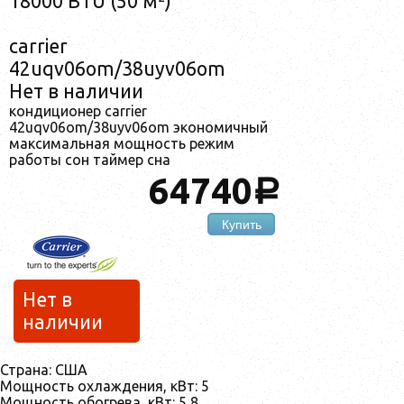
18000 BTU (50 м²)
carrier
42uqv06om/38uyv06om
Нет в наличии
кондиционер carrier
42uqv06om/38uyv06om экономичный
максимальная мощность режим
работы сон таймер сна
64740
a
Купить
Нет в
наличии
Страна: США
Мощность охлаждения, кВт: 5
Мощность обогрева, кВт: 5,8