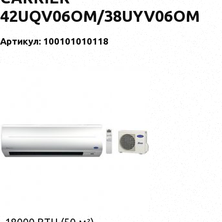
42UQV06OM/38UYV06OM
Артикул: 100101010118