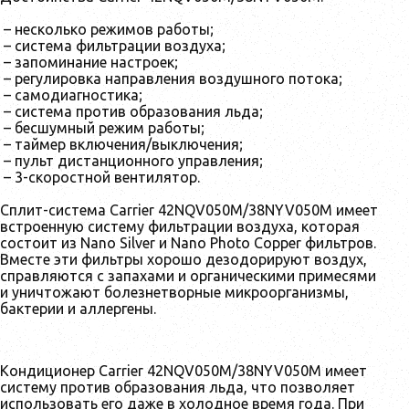
– несколько режимов работы;
– система фильтрации воздуха;
– запоминание настроек;
– регулировка направления воздушного потока;
– самодиагностика;
– система против образования льда;
– бесшумный режим работы;
– таймер включения/выключения;
– пульт дистанционного управления;
– 3-скоростной вентилятор.
Сплит-система Carrier 42NQV050M/38NYV050M имеет
встроенную систему фильтрации воздуха, которая
состоит из Nano Silver и Nano Photo Copper фильтров.
Вместе эти фильтры хорошо дезодорируют воздух,
справляются с запахами и органическими примесями
и уничтожают болезнетворные микроорганизмы,
бактерии и аллергены.
Кондиционер Carrier 42NQV050M/38NYV050M имеет
систему против образования льда, что позволяет
использовать его даже в холодное время года. При