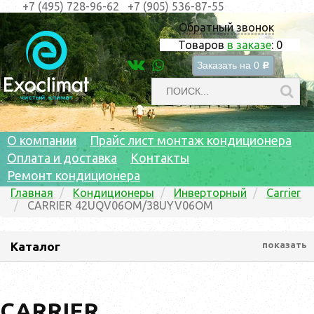
+7 (495) 728-96-62
+7 (905) 536-87-55
Обратный звонок
Товаров
в заказе
:
0
Заказать на
0
c
О компании
Прайс лист монтаж кондиционера
Оплата и доставка
Контакты
Ремонт кондиционера
Главная
Кондиционеры
Инверторный
Carrier
CARRIER 42UQV06OM/38UYV06OM
Каталог
показать
CARRIER