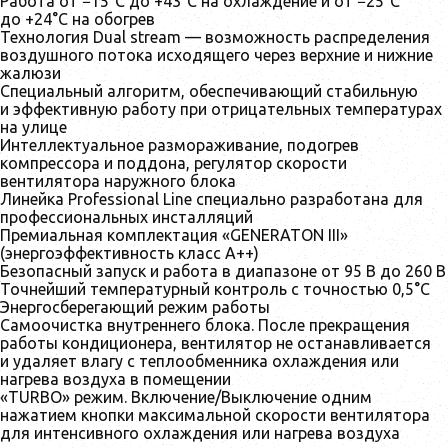
Работа от −15°C до +43°C на охлаждение и от −25°C
до +24°C на обогрев
Технология Dual stream — возможность распределения
воздушного потока исходящего через верхние и нижние
жалюзи
Специальный алгоритм, обеспечивающий стабильную
и эффективную работу при отрицательных температурах
на улице
Интеллектуальное размораживание, подогрев
компрессора и поддона, регулятор скорости
вентилятора наружного блока
Линейка Professional Line специально разработана для
профессиональных инсталляций
Премиальная комплектация «GENERATON III»
(энергоэффективность класс А++)
Безопасный запуск и работа в диапазоне от 95 В до 260 В
Точнейший температурный контроль с точностью 0,5°C
Энергосберегающий режим работы
Самоочистка внутреннего блока. После прекращения
работы кондиционера, вентилятор не останавливается
и удаляет влагу с теплообменника охлаждения или
нагрева воздуха в помещении
«TURBO» режим. Включение/Выключение одним
нажатием кнопки максимальной скорости вентилятора
для интенсивного охлаждения или нагрева воздуха