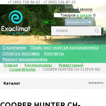
+7 (495) 728-96-62
+7 (905) 536-87-55
Обратный звонок
Товаров
в заказе
:
0
Заказать на
0
c
О компании
Прайс лист монтаж кондиционера
Оплата и доставка
Контакты
Ремонт кондиционера
Главная
Кондиционеры
Инверторный
Cooper&Hunter
COOPER HUNTER CH-S12FVX-NG
Каталог
показать
COOPER HUNTER CH-