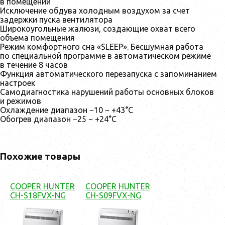
в помещении
Исключение обдува холодным воздухом за счет
задержки пуска вентилятора
Широкоугольные жалюзи, создающие охват всего
объема помещения
Режим комфортного сна «SLЕЕР». Бесшумная работа
по специальной программе в автоматическом режиме
в течение 8 часов
Функция автоматического перезапуска с запоминанием
настроек
Самодиагностика нарушений работы основных блоков
и режимов
Охлаждение диапазон −10 ~ +43°С
Обогрев диапазон −25 ~ +24°С
Похожие товары
COOPER HUNTER
COOPER HUNTER
CH-S18FVX-NG
CH-S09FVX-NG