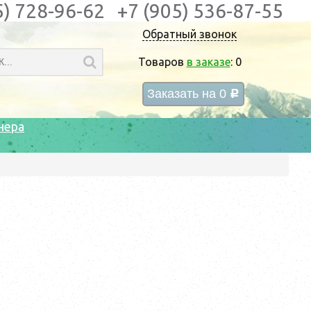
5) 728-96-62
+7 (905) 536-87-55
Обратный звонок
Товаров
в заказе
:
0
Заказать на
0
c
нера