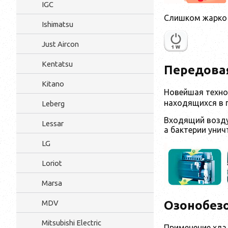
IGC
Слишком жарко
Ishimatsu
Just Aircon
Kentatsu
Передовая
Kitano
Новейшая технол
находящихся в 
Leberg
Входящий возду
Lessar
а бактерии уни
LG
Loriot
Marsa
MDV
Озонобез
Mitsubishi Electric
Применение хла