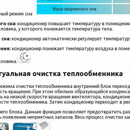
ный режим сна
го сна:
кондиционер повышает температуру в помещении
ловека, у которого понижается температура тела.
 сна:
кондиционер автоматически регулирует температуру
ния:
кондиционер понижает температуру воздуха в поме
ловека.
туальная очистка теплообменника
режима очистки теплообменника внутренний блок перехо
ость вращения. При этом обильно образующийся конденса
сь на низкой скорости вращения вентилятора, кондиционе
ности теплообменника. Затем кондиционер переходит в р
него блока. Данная функция позволяет предотвратить ра
 появление неприятных запахов. Весь процесс очистки за