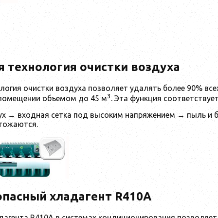
 технология очистки воздуха
огия очистки воздуха позволяет удалять более 90% всех з
3
помещении объемом до 45 м
. Эта функция соответствуе
х → входная сетка под высоким напряжением → пыль и б
чтожаются.
опасный хладагент R410A
дагента R410A в системах кондиционирования позволяет 