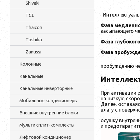
Shivaki
Интеллектуаль
TCL
Фаза медленно
Thaicon
засыпающего че
Toshiba
Фаза глубокого
Zanussi
Фаза пробужде
Колонные
пробуждению че
Канальные
Интеллек
Канальные инверторные
При активации 
на низкую скор
Мобильные кондиционеры
Далее, оставая
влагу с поверх
Внешние внутренние блоки
осушку внутрен
Мульти cплит-комплекты
и предотвратить
Лифтовой кондиционер