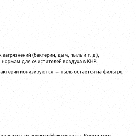
агрязнений (бактерии, дым, пыль и т. д.),
т нормам для очистителей воздуха в КНР.
актерии ионизируются → пыль остается на фильтре,
повысить их энергоэффективность. Кроме того,