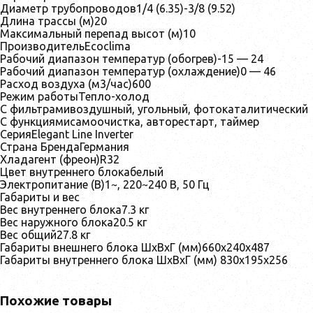
Диаметр трубопроводов1/4 (6.35)-3/8 (9.52)
Длина трассы (м)20
Максимальный перепад высот (м)10
ПроизводительEcoclima
Рабочий диапазон температур (обогрев)-15 — 24
Рабочий диапазон температур (охлаждение)0 — 46
Расход воздуха (м3/час)600
Режим работыТепло-холод
С фильтрамивоздушный, угольный, фотокаталитический
С функциямисамоочистка, авторестарт, таймер
СерияElegant Line Inverter
Страна БрендаГермания
Хладагент (фреон)R32
Цвет внутреннего блокабелый
Электропитание (В)1~, 220~240 В, 50 Гц
Габариты и вес
Вес внутреннего блока7.3 кг
Вес наружного блока20.5 кг
Вес общий27.8 кг
Габариты внешнего блока ШхВхГ (мм)660x240x487
Габариты внутреннего блока ШхВхГ (мм) 830x195x256
Похожие товары