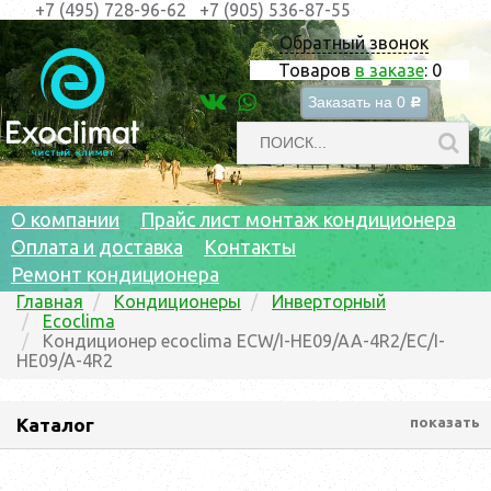
+7 (495) 728-96-62
+7 (905) 536-87-55
Обратный звонок
Товаров
в заказе
:
0
Заказать на
0
c
О компании
Прайс лист монтаж кондиционера
Оплата и доставка
Контакты
Ремонт кондиционера
Главная
Кондиционеры
Инверторный
Ecoclima
Кондиционер ecoclima ECW/I-HE09/AA-4R2/EC/I-
HE09/A-4R2
Каталог
показать