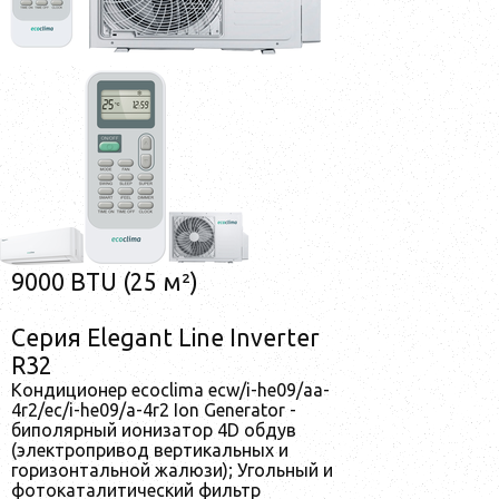
9000 BTU (25 м²)
Серия Elegant Line Inverter
R32
Кондиционер ecoclima ecw/i-he09/aa-
4r2/ec/i-he09/a-4r2 Ion Generator -
биполярный ионизатор 4D обдув
(электропривод вертикальных и
горизонтальной жалюзи); Угольный и
фотокаталитический фильтр