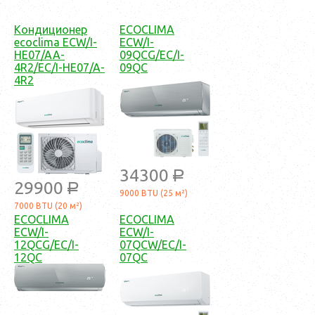
Кондиционер
ECOCLIMA
ecoclima ECW/I-
ECW/I-
HE07/AA-
09QCG/EC/I-
4R2/EC/I-HE07/A-
09QC
4R2
34300
a
29900
a
9000 BTU (25 м²)
7000 BTU (20 м²)
ECOCLIMA
ECOCLIMA
ECW/I-
ECW/I-
12QCG/EC/I-
07QCW/EC/I-
12QC
07QC