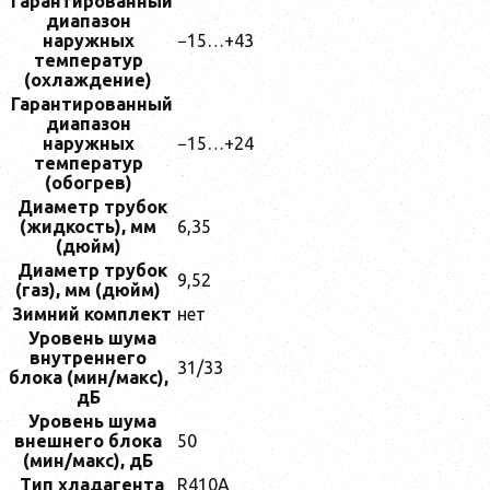
Гарантированный
диапазон
наружных
−15…+43
температур
(охлаждение)
Гарантированный
диапазон
наружных
−15…+24
температур
(обогрев)
Диаметр трубок
(жидкость), мм
6,35
(дюйм)
Диаметр трубок
9,52
(газ), мм (дюйм)
Зимний комплект
нет
Уровень шума
внутреннего
31/33
блока (мин/макс),
дБ
Уровень шума
внешнего блока
50
(мин/макс), дБ
Тип хладагента
R410A