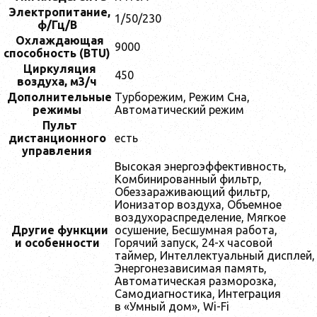
Электропитание,
1/50/230
ф/Гц/В
Охлаждающая
9000
способность (BTU)
Циркуляция
450
воздухa, м3/ч
Дoполнительные
Турборежим, Режим Сна,
режимы
Автоматический режим
Пульт
дистанционного
есть
управления
Высокая энергоэффективность,
Комбинированный фильтр,
Обеззараживающий фильтр,
Ионизатор воздуха, Объемное
воздухораспределение, Мягкое
Другие функции
осушение, Бесшумная работа,
и особенности
Горячий запуск, 24-х часовой
таймер, Интеллектуальный дисплей,
Энергонезависимая память,
Автоматическая разморозка,
Самодиагностика, Интеграция
в «Умный дом», Wi-Fi