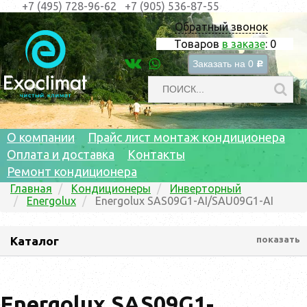
+7 (495) 728-96-62
+7 (905) 536-87-55
Обратный звонок
Товаров
в заказе
:
0
Заказать на
0
c
О компании
Прайс лист монтаж кондиционера
Оплата и доставка
Контакты
Ремонт кондиционера
Главная
Кондиционеры
Инверторный
Energolux
Energolux SAS09G1-AI/SAU09G1-AI
Каталог
показать
Energolux SAS09G1-