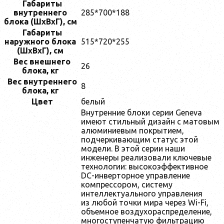
Габариты
внутреннего
285*700*188
блока (ШxВxГ), см
Габариты
наружного блока
515*720*255
(ШxВxГ), см
Вес внешнего
26
блока, кг
Вес внутреннего
8
блока, кг
Цвет
белый
Внутренние блоки серии Geneva
имеют стильный дизайн с матовым
алюминиевым покрытием,
подчеркивающим статус этой
модели. В этой серии наши
инженеры реализовали ключевые
технологии: высокоэффективное
DC-инверторное управление
компрессором, систему
интеллектуального управления
из любой точки мира через Wi-Fi,
объемное воздухораспределение,
многоступенчатую фильтрацию