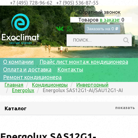
+7 (495) 728-96-62
+7 (905) 536-87-55
Обратный звонок
Товаров
в заказе
:
0
Заказать на
0
c
О компании
Прайс лист монтаж кондиционера
Оплата и доставка
Контакты
Ремонт кондиционера
Главная
Кондиционеры
Инверторный
Energolux
Energolux SAS12G1-AI/SAU12G1-AI
Каталог
показать
Energolux SAS12G1-