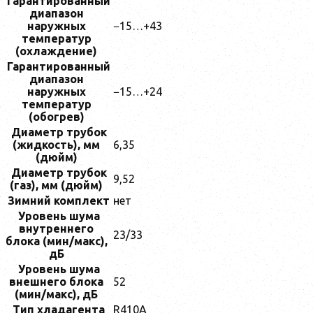
Гарантированный
диапазон
наружных
−15…+43
температур
(охлаждение)
Гарантированный
диапазон
наружных
−15…+24
температур
(обогрев)
Диаметр трубок
(жидкость), мм
6,35
(дюйм)
Диаметр трубок
9,52
(газ), мм (дюйм)
Зимний комплект
нет
Уровень шума
внутреннего
23/33
блока (мин/макс),
дБ
Уровень шума
внешнего блока
52
(мин/макс), дБ
Тип хладагента
R410A