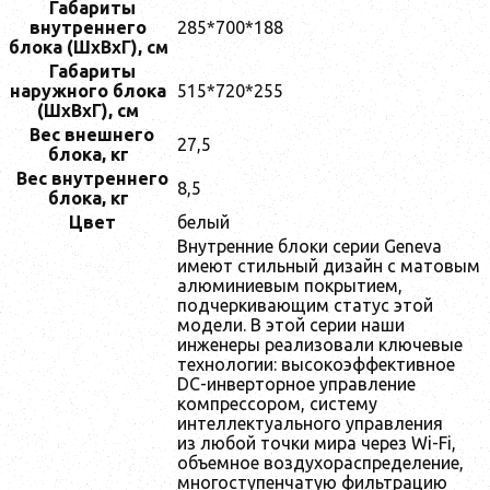
Габариты
внутреннего
285*700*188
блока (ШxВxГ), см
Габариты
наружного блока
515*720*255
(ШxВxГ), см
Вес внешнего
27,5
блока, кг
Вес внутреннего
8,5
блока, кг
Цвет
белый
Внутренние блоки серии Geneva
имеют стильный дизайн с матовым
алюминиевым покрытием,
подчеркивающим статус этой
модели. В этой серии наши
инженеры реализовали ключевые
технологии: высокоэффективное
DC-инверторное управление
компрессором, систему
интеллектуального управления
из любой точки мира через Wi-Fi,
объемное воздухораспределение,
многоступенчатую фильтрацию