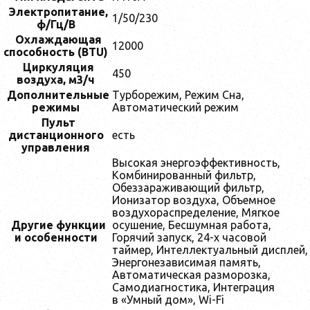
Электропитание,
1/50/230
ф/Гц/В
Охлаждающая
12000
способность (BTU)
Циркуляция
450
воздухa, м3/ч
Дoполнительные
Турборежим, Режим Сна,
режимы
Автоматический режим
Пульт
дистанционного
есть
управления
Высокая энергоэффективность,
Комбинированный фильтр,
Обеззараживающий фильтр,
Ионизатор воздуха, Объемное
воздухораспределение, Мягкое
Другие функции
осушение, Бесшумная работа,
и особенности
Горячий запуск, 24-х часовой
таймер, Интеллектуальный дисплей,
Энергонезависимая память,
Автоматическая разморозка,
Самодиагностика, Интеграция
в «Умный дом», Wi-Fi