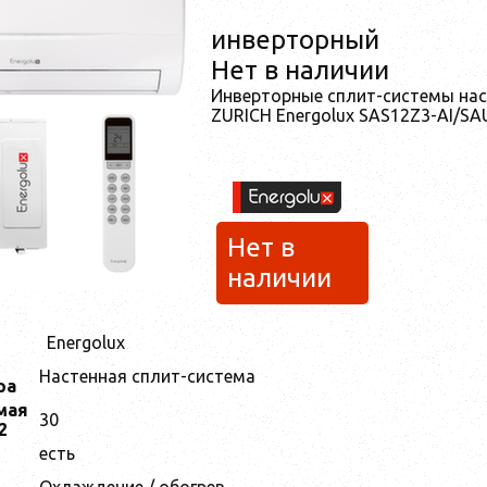
инверторный
Нет в наличии
Инверторные сплит-системы нас
ZURICH Energolux SAS12Z3-AI/SA
Нет в
наличии
Energolux
Настенная сплит-система
ра
мая
30
2
есть
Охлаждение / обогрев