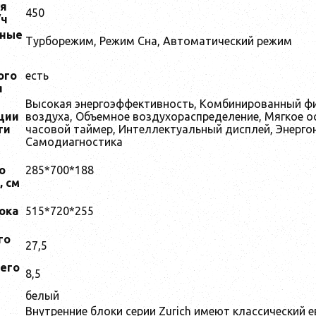
я
450
/ч
ьные
Турборежим, Режим Сна, Автоматический режим
ого
есть
я
Высокая энергоэффективность, Комбинированный ф
ции
воздуха, Объемное воздухораспределение, Мягкое ос
ти
часовой таймер, Интеллектуальный дисплей, Энерго
Самодиагностика
о
285*700*188
, см
ока
515*720*255
м
го
27,5
его
8,5
белый
Внутренние блоки серии Zurich имеют классический 