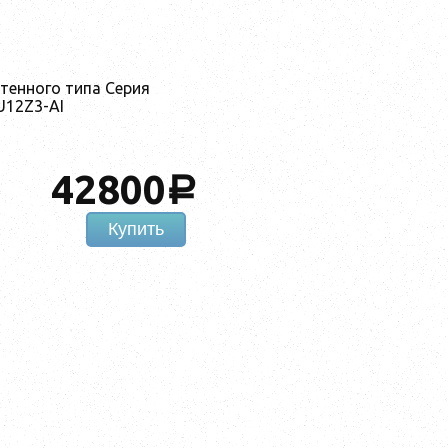
тенного типа Серия
U12Z3-AI
42800
a
Купить