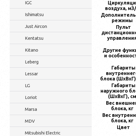
Циркуляци
IGC
воздухa, м3
Ishimatsu
Дoполнител
режимы
Just Aircon
Пульт
дистанционн
управлени
Kentatsu
Другие функ
Kitano
и особеннос
Leberg
Габариты
внутреннег
Lessar
блока (ШxВxГ)
Габариты
LG
наружного бл
(ШxВxГ), с
Loriot
Вес внешне
блока, кг
Marsa
Вес внутренн
блока, кг
MDV
Цвет
Mitsubishi Electric