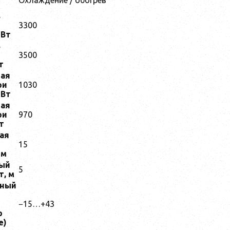
ь
3300
 Bт
ь
3500
т
ая
ри
1030
 Вт
ая
ри
970
т
ая
15
 м
ый
5
т, м
нный
−15…+43
р
е)