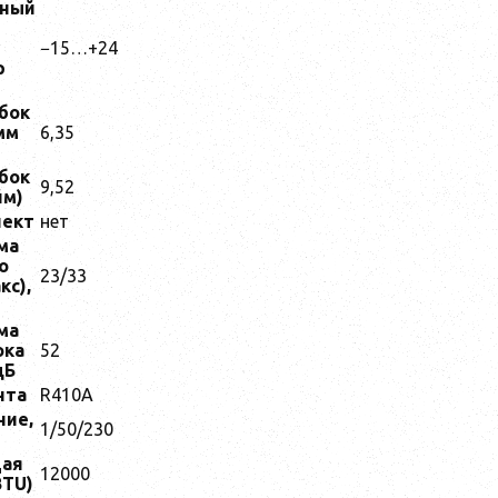
нный
−15…+24
р
бок
мм
6,35
бок
9,52
йм)
лект
нет
ма
о
23/33
кс),
ма
ока
52
дБ
нта
R410A
ние,
1/50/230
ая
12000
BTU)