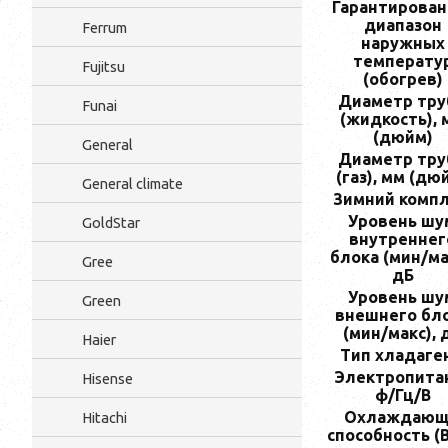
Гарантирова
диапазон
Ferrum
наружных
температу
Fujitsu
(обогрев)
Диаметр тру
Funai
(жидкость), 
(дюйм)
General
Диаметр тру
(газ), мм (дю
General climate
Зимний комп
Уровень шу
GoldStar
внутреннег
блока (мин/ма
Gree
дБ
Уровень шу
Green
внешнего бл
(мин/макс), 
Haier
Тип хладаге
Электропита
Hisense
ф/Гц/В
Охлаждающ
Hitachi
способность (