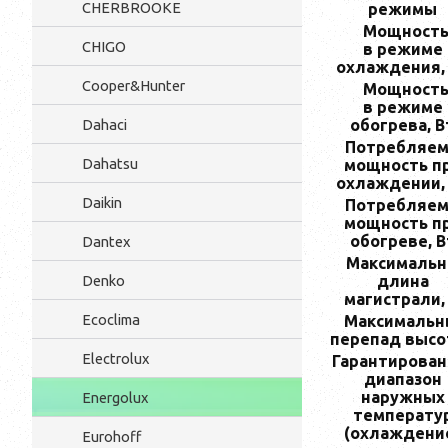
CHERBROOKE
режимы
Мощност
CHIGO
в режиме
охлаждения,
Cooper&Hunter
Мощност
в режиме
обогрева, В
Dahaci
Потребляем
Dahatsu
мощность п
охлаждении,
Daikin
Потребляем
мощность п
обогреве, В
Dantex
Максимальн
длина
Denko
магистрали,
Ecoclima
Максимальн
перепад высо
Electrolux
Гарантирова
диапазон
наружных
Energolux
температу
(охлаждени
Eurohoff