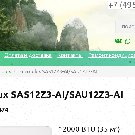
+7 (49
Оплата и доставка
Контакты
Ремонт кондицио
golux
Energolux SAS12Z3-AI/SAU12Z3-AI
ux SAS12Z3-AI/SAU12Z3-AI
474
12000 BTU (35 м²)