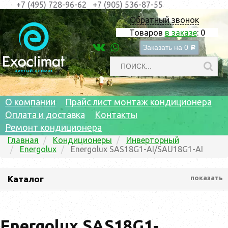
+7 (495) 728-96-62
+7 (905) 536-87-55
Обратный звонок
Товаров
в заказе
:
0
Заказать на
0
c
О компании
Прайс лист монтаж кондиционера
Оплата и доставка
Контакты
Ремонт кондиционера
Главная
Кондиционеры
Инверторный
Energolux
Energolux SAS18G1-AI/SAU18G1-AI
Каталог
показать
Energolux SAS18G1-