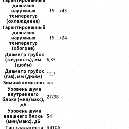
Гарантированный
диапазон
наружных
−15…+43
температур
(охлаждение)
Гарантированный
диапазон
наружных
−15…+24
температур
(обогрев)
Диаметр трубок
(жидкость), мм
6,35
(дюйм)
Диаметр трубок
12,7
(газ), мм (дюйм)
Зимний комплект
нет
Уровень шума
внутреннего
27/38
блока (мин/макс),
дБ
Уровень шума
внешнего блока
54
(мин/макс), дБ
Тип хладагента
R410A