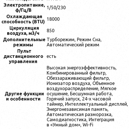
Электропитание,
1/50/230
ф/Гц/В
Охлаждающая
18000
способность (BTU)
Циркуляция
850
воздухa, м3/ч
Дoполнительные
Турборежим, Режим Сна,
режимы
Автоматический режим
Пульт
дистанционного
есть
управления
Высокая энергоэффективность,
Комбинированный фильтр,
Обеззараживающий фильтр,
Ионизатор воздуха, Объемное
воздухораспределение, Мягкое
Другие функции
осушение, Бесшумная работа,
и особенности
Горячий запуск, 24-х часовой
таймер, Интеллектуальный дисплей,
Энергонезависимая память,
Автоматическая разморозка,
Самодиагностика, Интеграция
в «Умный дом», Wi-Fi