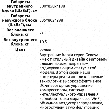
Габариты
внутреннего
300*850х*198
блока (ШxВxГ), см
Габариты
наружного блока
535*802*298
(ШxВxГ), см
Вес внешнего
37
блока, кг
Вес внутреннего
10,5
блока, кг
Цвет
белый
Внутренние блоки серии Geneva
имеют стильный дизайн с матовым
алюминиевым покрытием,
подчеркивающим статус этой
модели. В этой серии наши
инженеры реализовали ключевые
технологии: высокоэффективное
DC-инверторное управление
компрессором, систему
интеллектуального управления
из любой точки мира через Wi-Fi,
объемное воздухораспределение,
многоступенчатую фильтрацию