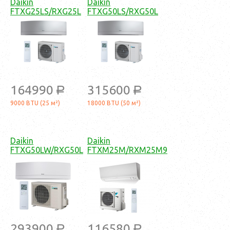
Daikin
Daikin
FTXG25LS/RXG25L
FTXG50LS/RXG50L
164990
315600
a
a
9000 BTU (25 м²)
18000 BTU (50 м²)
Daikin
Daikin
FTXG50LW/RXG50L
FTXM25M/RXM25M9
293900
116580
a
a