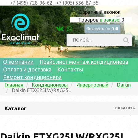
+7 (495) 728-96-62
+7 (905) 536-87-55
Обратный звонок
Товаров
в заказе
:
0
Заказать на
0
c
О компании
Прайс лист монтаж кондиционера
Оплата и доставка
Контакты
Ремонт кондиционера
Главная
Кондиционеры
Инверторный
Daikin
Daikin FTXG25LW/RXG25L
Каталог
показать
Daikin FTXG25LW/RXG25L