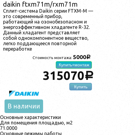
daikin ftxm71m/rxm71m
Сплит-система Daikin серии FTXM-M —
это современный прибор,
работающий на озонобезопасном и
энергоэффективном хладагенте R-32.
Данный хладагент представляет
собой однокомпонентное вещество,
легко поддающееся повторной
переработке
5000
a
Стоимость монтажа:
Купить+монтаж
315070
a
Купить
В наличии
Основные характеристики
Для помещения площадью, м2
71.0000
Основные режимы работы