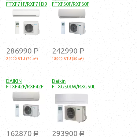
FTXF71F/RXF71D9
FTXF50F/RXF50F
286990
242990
a
a
24000 BTU (70 м²)
18000 BTU (50 м²)
DAIKIN
Daikin
FTXF42F/RXF42F
FTXG50LW/RXG50L
162870
293900
a
a