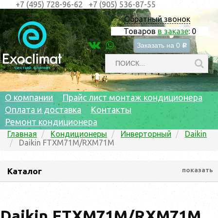
+7 (495) 728-96-62
+7 (905) 536-87-55
Обратный звонок
Товаров
в заказе
:
0
Заказать на
0
c
О компании
Прайс лист монтаж кондиционера
Оплата и доставка
Контакты
Ремонт кондиционера
Главная
Кондиционеры
Инверторный
Daikin
Daikin FTXM71M/RXM71M
Каталог
показать
Daikin FTXM71M/RXM71M