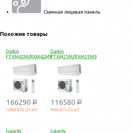
Съемная лицевая панель
Похожие товары
Daikin
Daikin
FTXM42M/RXM42M9
FTXM25M/RXM25M9
166290
116580
a
a
12000 BTU (35 м²)
9000 BTU (25 м²)
DAIKIN
DAIKIN