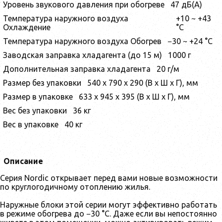
Уровень звукового давления при обогреве
47 дБ(А)
Температура наружного воздуха
+10 ~ +43
Охлаждение
°С
Температура наружного воздуха Обогрев
−30 ~ +24 °С
Заводская заправка хладагента (до 15 м)
1000 г
Дополнительная заправка хладагента
20 г/м
Размер без упаковки
540 x 790 x 290 (В х Ш х Г), мм
Размер в упаковке
633 x 945 x 395 (В х Ш х Г), мм
Вес без упаковки
36 кг
Вес в упаковке
40 кг
Описание
Cерия Nordic открывает перед вами новые возможности
по круглогодичному отоплению жилья.
Наружные блоки этой серии могут эффективно работать
в режиме обогрева до −30 °С. Даже если вы непостоянно