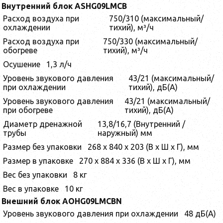
Внутренний блок ASHG09LMCB
Расход воздуха при
750/310 (максимальный/
охлаждении
тихий), м³/ч
Расход воздуха при
750/330 (максимальный/
обогреве
тихий), м³/ч
Осушение
1,3 л/ч
Уровень звукового давления
43/21 (максимальный/
при охлаждении
тихий), дБ(А)
Уровень звукового давления
43/21 (максимальный/
при обогреве
тихий), дБ(А)
Диаметр дренажной
13,8/16,7 (Внутренний /
трубы
наружный) мм
Размер без упаковки
268 x 840 x 203 (В х Ш х Г), мм
Размер в упаковке
270 x 884 x 336 (В х Ш х Г), мм
Вес без упаковки
8 кг
Вес в упаковке
10 кг
Внешний блок AOHG09LMCBN
Уровень звукового давления при охлаждении
48 дБ(А)