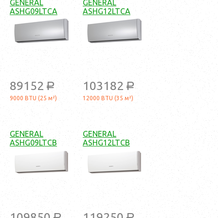
GENERAL
GENERAL
ASHG09LTCA
ASHG12LTCA
89152
103182
a
a
9000 BTU (25 м²)
12000 BTU (35 м²)
GENERAL
GENERAL
ASHG09LTCB
ASHG12LTCB
109850
119250