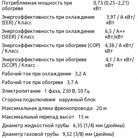
Потребляемая мощность при
0,73 (0,25~2,21)
обогреве
кВт
Энергоэффективность при охлаждении
3,97 / A кВт/
(EER) / Класс
кВт
Энергоэффективность при охлаждении
6,5 / А++
(SEER) / Класс
кВт/кВт
Энергоэффективность при обогреве (COP)
4,38 / A кВт/
/ Класс
кВт
Энергоэффективность при обогреве
4,1 / А+ кВт/
(SCOP) / Класс
кВт
Рабочий ток при охлаждении
3,2 А
Рабочий ток при обогреве
3,7 А
Электропитание
1 фаза, 230 В, 50 Гц
Сторона подключения
наружный блок
Максимальная длина фреонопровода
20 м
Максимальный перепад высот
15 м
Диаметр жидкостной трубы
6,35 (1/4) мм (дюймы)
Диаметр газовой трубы
9,52 (3/8) мм (дюймы)