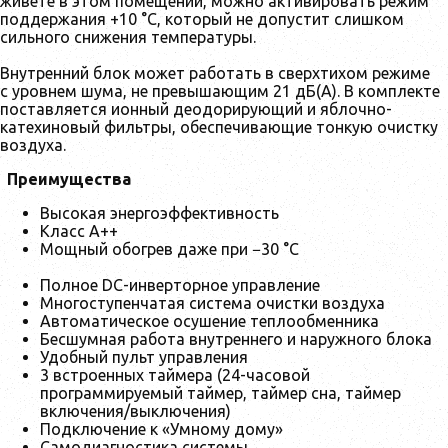
живете в этом помещении, можно активировать режим
поддержания +10 °С, который не допустит слишком
сильного снижения температуры.
Внутренний блок может работать в сверхтихом режиме
с уровнем шума, не превышающим 21 дБ(А). В комплекте
поставляется ионный деодорирующий и яблочно-
катехиновый фильтры, обеспечивающие тонкую очистку
воздуха.
Преимущества
Высокая энергоэффективность
Класс A++
Мощный обогрев даже при −30 °С
Полное DC-инверторное управление
Многоступенчатая система очистки воздуха
Автоматическое осушение теплообменника
Бесшумная работа внутреннего и наружного блока
Удобный пульт управления
3 встроенных таймера (24-часовой
программируемый таймер, таймер сна, таймер
включения/выключения)
Подключение к «Умному дому»
Самодиагностика системы