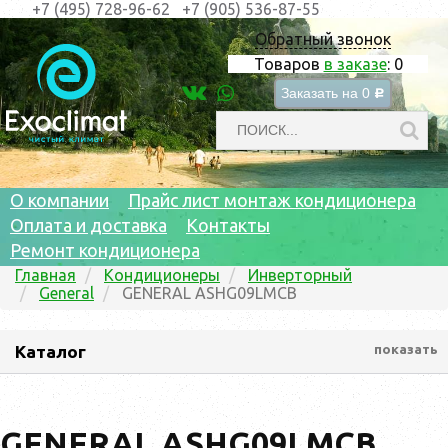
+7 (495) 728-96-62
+7 (905) 536-87-55
Обратный звонок
Товаров
в заказе
:
0
Заказать на
0
c
О компании
Прайс лист монтаж кондиционера
Оплата и доставка
Контакты
Ремонт кондиционера
Главная
Кондиционеры
Инверторный
General
GENERAL ASHG09LMCB
Каталог
показать
GENERAL ASHG09LMCB