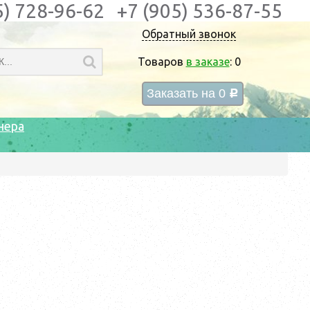
5) 728-96-62
+7 (905) 536-87-55
Обратный звонок
Товаров
в заказе
:
0
Заказать на
0
c
нера