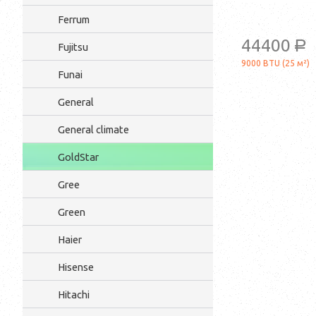
Ferrum
44400
a
Fujitsu
9000 BTU (25 м²)
Funai
General
General climate
GoldStar
Gree
Green
Haier
Hisense
Hitachi