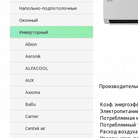
Напольно-подпотолочные
Оконный
Инверторный
Abion
Aeronik
ALFACOOL
AUX
Производительн
Axioma
Коэф. энергоэф
Ballu
Электропитани
Carrier
Потребляемая 
Потребляемый т
Centek air
Расход воздуха