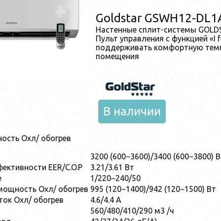
Goldstar GSWH12-DL1
Настенные сплит-системы GOL
Пульт управления с функцией «I 
поддерживать комфортную темп
помещения
В наличии
ость Охл/ обогрев
3200 (600~3600)/3400 (600~3800) В
фективности EER/C.O.P
3.21/3.61 Вт
е
1/220~240/50
мощность Охл/ обогрев
995 (120~1400)/942 (120~1500) Вт
ок Охл/ обогрев
4.6/4.4 А
560/480/410/290 м3 /ч