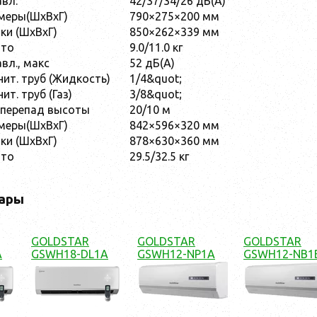
авл.
42/37/34/26 дБ(А)
меры(ШxВxГ)
790×275×200 мм
ки (ШxВxГ)
850×262×339 мм
тто
9.0/11.0 кг
авл., макс
52 дБ(А)
ит. труб (Жидкость)
1/4&quot;
т. труб (Газ)
3/8&quot;
 перепад высоты
20/10 м
меры(ШxВxГ)
842×596×320 мм
ки (ШxВxГ)
878×630×360 мм
тто
29.5/32.5 кг
ары
GOLDSTAR
GOLDSTAR
GOLDSTAR
A
GSWH18-DL1A
GSWH12-NP1A
GSWH12-NB1