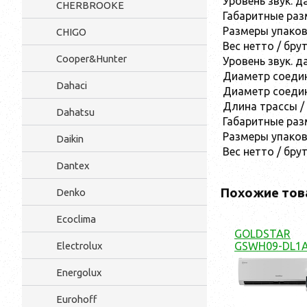
Уровень звук. д
CHERBROOKE
Габаритные раз
Размеры упаков
CHIGO
Вес нетто / бру
Cooper&Hunter
Уровень звук. д
Диаметр соедин
Dahaci
Диаметр соедини
Длина трассы /
Dahatsu
Габаритные раз
Размеры упаков
Daikin
Вес нетто / бру
Dantex
Похожие тов
Denko
Ecoclima
GOLDSTAR
Electrolux
GSWH09-DL1
Energolux
Eurohoff