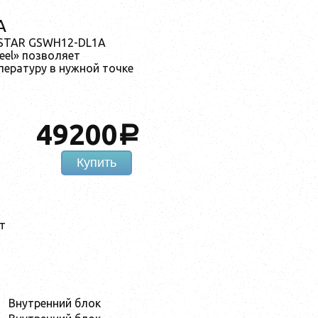
A
DSTAR GSWH12-DL1A
feel» позволяет
ературу в нужной точке
49200
a
Купить
т
Внутренний блок