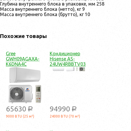
Глубина внутреннего блока в упаковке, мм 258
Масса внутреннего блока (нетто), кг 9
Масса внутреннего блока (брутто), кг 10
Похожие товары
Gree
Кондиционер
GWH09AGAXA-
Hisense AS-
K6DNA4C
24UW4RBBTV03
65630
94990
a
a
9000 BTU (25 м²)
24000 BTU (70 м²)