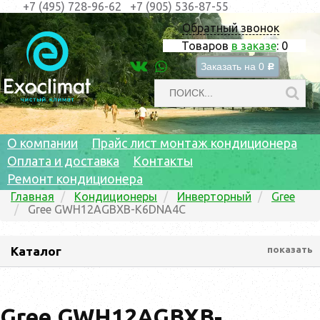
+7 (495) 728-96-62
+7 (905) 536-87-55
Обратный звонок
Товаров
в заказе
:
0
Заказать на
0
c
О компании
Прайс лист монтаж кондиционера
Оплата и доставка
Контакты
Ремонт кондиционера
Главная
Кондиционеры
Инверторный
Gree
Gree GWH12AGBXB-K6DNA4C
Каталог
показать
Gree GWH12AGBXB-