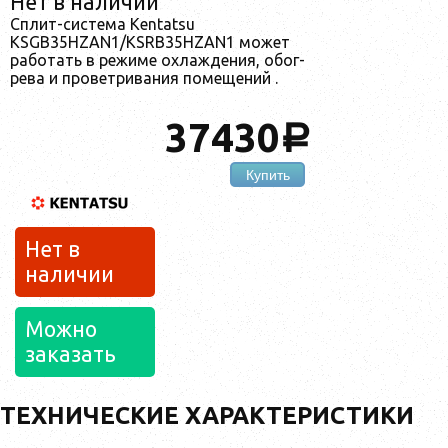
Нет в наличии
Cплит-сис­те­ма Kentatsu
KSGB35HZAN1/KSRB35HZAN1 мо­жет
ра­ботать в ре­жиме ох­лажде­ния, обог­
ре­ва и про­вет­ри­вания по­меще­ний .
37430
a
Купить
Нет в
наличии
Можно
заказать
ТЕХНИЧЕСКИЕ ХАРАКТЕРИСТИКИ