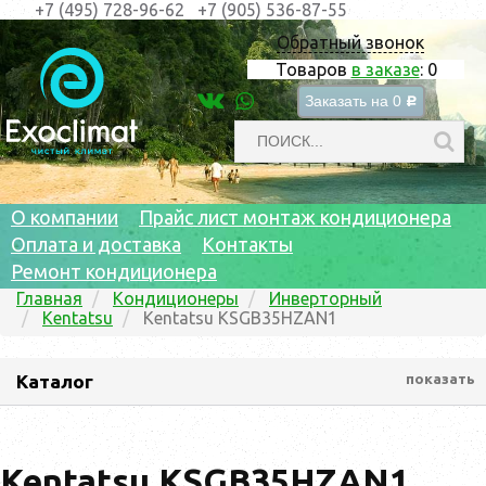
+7 (495) 728-96-62
+7 (905) 536-87-55
Обратный звонок
Товаров
в заказе
:
0
Заказать на
0
c
О компании
Прайс лист монтаж кондиционера
Оплата и доставка
Контакты
Ремонт кондиционера
Главная
Кондиционеры
Инверторный
Kentatsu
Kentatsu KSGB35HZAN1
Каталог
показать
Kentatsu KSGB35HZAN1