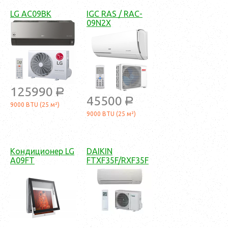
LG AC09BK
IGC RAS / RAC-
09N2X
125990
a
45500
a
9000 BTU (25 м²)
9000 BTU (25 м²)
Кондиционер LG
DAIKIN
A09FT
FTXF35F/RXF35F