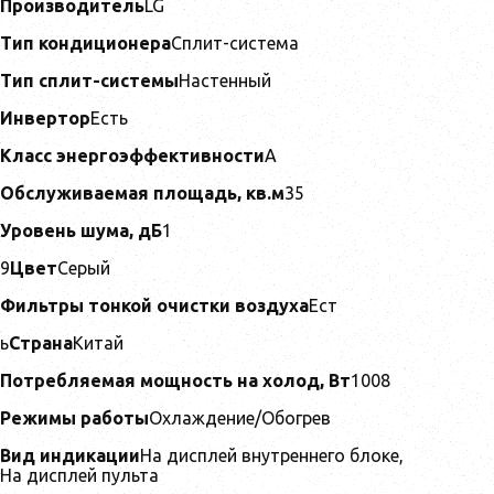
Производитель
LG
Тип кондиционера
Сплит-система
Тип сплит-системы
Настенный
Инвертор
Есть
Класс энергоэффективности
A
Обслуживаемая площадь, кв.м
35
Уровень шума, дБ
1
9
Цвет
Серый
Фильтры тонкой очистки воздуха
Ест
ь
Страна
Китай
Потребляемая мощность на холод, Вт
1008
Режимы работы
Охлаждение/Обогрев
В
ид индикации
На дисплей внутреннего блоке,
На дисплей пульта