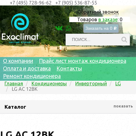
+7 (495) 728-96-62
+7 (905) 536-87-55
Обратный звонок
Товаров
в заказе
:
0
Заказать на
0
c
О компании
Прайс лист монтаж кондиционера
Оплата и доставка
Контакты
Ремонт кондиционера
Главная
Кондиционеры
Инверторный
LG
LG AC 12BK
Каталог
показать
LG AC 12BK