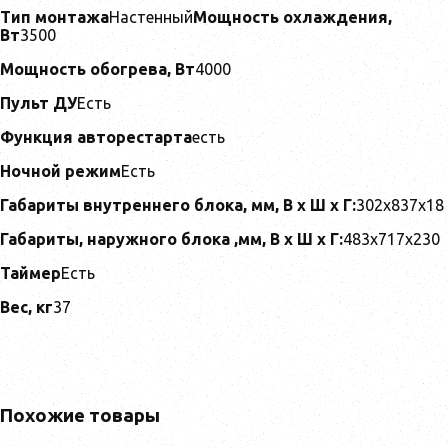
Тип монтажа
Настенный
Мощность охлаждения,
Вт
3500
Мощность обогрева, Вт
4000
Пульт ДУ
Есть
Функция авторестарта
есть
Ночной режим
Есть
Габариты внутреннего блока, мм, В x Ш x Г:
302х837х18
Габариты, наружного блока ,мм, В x Ш x Г:
483х717х230
Таймер
Есть
Вес, кг
37
Похожие товары