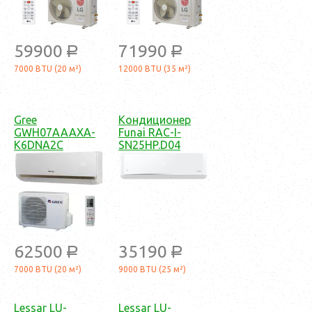
59900
71990
a
a
7000 BTU (20 м²)
12000 BTU (35 м²)
Gree
Кондиционер
GWH07AAAXA-
Funai RAC-I-
K6DNA2C
SN25HP.D04
62500
35190
a
a
7000 BTU (20 м²)
9000 BTU (25 м²)
Lessar LU-
Lessar LU-