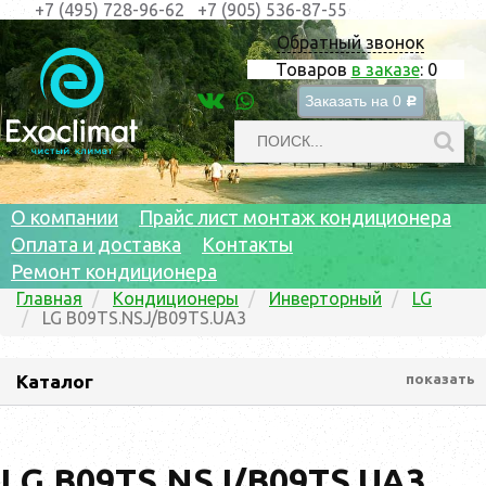
+7 (495) 728-96-62
+7 (905) 536-87-55
Обратный звонок
Товаров
в заказе
:
0
Заказать на
0
c
О компании
Прайс лист монтаж кондиционера
Оплата и доставка
Контакты
Ремонт кондиционера
Главная
Кондиционеры
Инверторный
LG
LG B09TS.NSJ/B09TS.UA3
Каталог
показать
LG B09TS.NSJ/B09TS.UA3