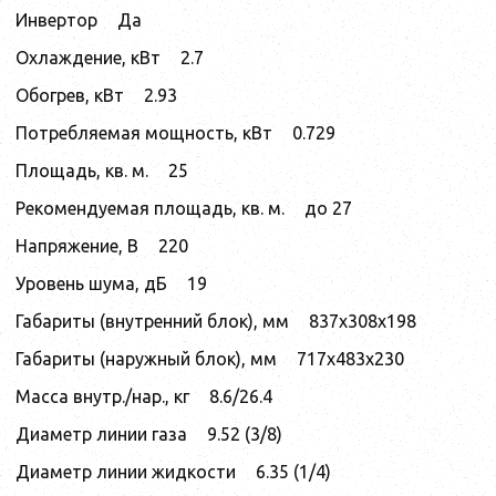
Инвертор
Да
Охлаждение, кВт
2.7
Обогрев, кВт
2.93
Потребляемая мощность, кВт
0.729
Площадь, кв. м.
25
Рекомендуемая площадь, кв. м.
до 27
Напряжение, В
220
Уровень шума, дБ
19
Габариты (внутренний блок), мм
837x308x198
Габариты (наружный блок), мм
717x483x230
Масса внутр./нар., кг
8.6/26.4
Диаметр линии газа
9.52 (3/8)
Диаметр линии жидкости
6.35 (1/4)