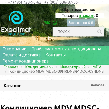
+7 (495) 728-96-62
+7 (905) 536-87-55
Обратный звонок
Товаров
в заказе
:
0
Заказать на
0
c
О компании
Прайс лист монтаж кондиционера
Оплата и доставка
Контакты
Ремонт кондиционера
Главная
Кондиционеры
Инверторный
MDV
Кондиционер MDV MDSC-09HRDN8/MDOC-09HDN8
Каталог
показать
Кондиционер MDV MDSC-