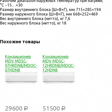
Рабочий диапазон наружных температур при нагреве,
°C −15…+30
Размер внутреннего блока (Ш×В×Г), мм 715×285×194
Размер наружного блока (Ш×В×Г), мм 668×252×469
Вес внутреннего блока (нетто), кг 7,6
Вес наружного блока (нетто), кг 18
Похожие товары
Кондиционер
Кондиционер
MDV MDSC-
MDV MDSC-
07HRDN8/MDOC-
12HRDN8/MDOC-
07HDN8
12HDN8
29600
51500
a
a