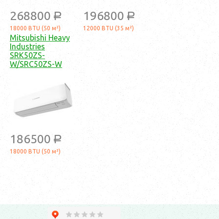
268800
196800
a
a
18000 BTU (50 м²)
12000 BTU (35 м²)
Mitsubishi Heavy
Industries
SRK50ZS-
W/SRC50ZS-W
186500
a
18000 BTU (50 м²)