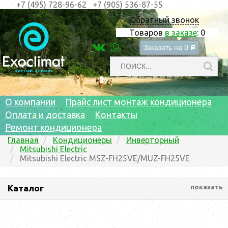
+7 (495) 728-96-62
+7 (905) 536-87-55
Обратный звонок
Товаров
в заказе
:
0
Заказать на
0
c
О компании
Прайс лист монтаж кондиционера
Оплата и доставка
Контакты
Ремонт кондиционера
Главная
Кондиционеры
Инверторный
Mitsubishi Electric
Mitsubishi Electric MSZ-FH25VE/MUZ-FH25VE
Каталог
показать