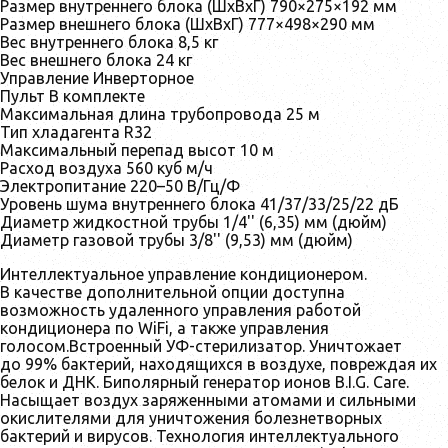
Размер внутреннего блока (ШхВхГ) 790×275×192 мм
Размер внешнего блока (ШхВхГ) 777×498×290 мм
Вес внутреннего блока 8,5 кг
Вес внешнего блока 24 кг
Управление Инверторное
Пульт В комплекте
Максимальная длина трубопровода 25 м
Тип хладагента R32
Максимальный перепад высот 10 м
Расход воздуха 560 куб м/ч
Электропитание 220–50 В/Гц/Ф
Уровень шума внутреннего блока 41/37/33/25/22 дБ
Диаметр жидкостной трубы 1/4'' (6,35) мм (дюйм)
Диаметр газовой трубы 3/8'' (9,53) мм (дюйм)
Интеллектуальное управление кондиционером.
В качестве дополнительной опции доступна
возможность удаленного управления работой
кондиционера по WiFi, а также управления
голосом.Встроенный УФ-стерилизатор. Уничтожает
до 99% бактерий, находящихся в воздухе, повреждая их
белок и ДНК. Биполярный генератор ионов B.I.G. Care.
Насыщает воздух заряженными атомами и сильными
окислителями для уничтожения болезнетворных
бактерий и вирусов. Технология интеллектуального