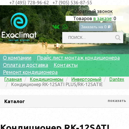
+7 (495) 728-96-62
+7 (905) 536-87-55
Обратный звонок
Товаров
в заказе
:
0
Заказать на
0
c
О компании
Прайс лист монтаж кондиционера
Оплата и доставка
Контакты
Ремонт кондиционера
Главная
Кондиционеры
Инверторный
Dantex
Кондиционер RK-12SATI PLUS/RK-12SATIE
Каталог
показать
Кондиционер RK-12SATI