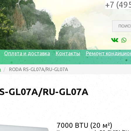
+7 (49
Оплата и доставка
Контакты
Ремонт кондицио
a
RODA RS-GL07A/RU-GL07A
S-GL07A/RU-GL07A
7000 BTU (20 м²)