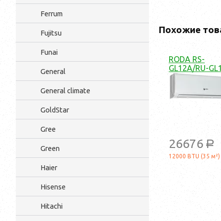
Ferrum
Похожие тов
Fujitsu
Funai
RODA RS-
GL12A/RU-GL
General
General climate
GoldStar
Gree
26676
a
Green
12000 BTU (35 м²)
Haier
Hisense
Hitachi