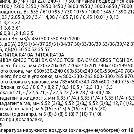
ния, (В / Ф / Гц) 220–240~/ 1 / 50, питание подводится к 
00 / 2200 2550 / 2650 3450 / 3600 4950 / 5000 6850 / 7000
щность, Вт 655 / 610 795 / 730 1075 / 1000 1545 / 1390 21
5 / 2,85 3,69 / 3,41 4,98 / 4,65 7,18 / 6,45 10,01 / 9,13
1 3,2 3,22
1 3,6 3,61
 0,8 1,2 1,8 2,5
уха ВБ, м3/ч 450 500 550 850 1200
, дБ(А) 29/31/34/37 29/31/34/37 30/33/36/39 33/36/39/42 3
, дБ(А) 50 50 52 55 57
A R410A R410A R410A R410A
SHIBA GMCC TOSHIBA GMCC TOSHIBA GMCC CRSS TOSHIBA
ннего блока, мм 720x270x201 720x270x201 790x270x199 9
ого блока, мм 660x530x240 660x530x240 660x530x240 780
ннего блока в упаковке, мм 800×330×265 800×330×265 87
ого блока в упаковке, мм 785×600×340 785×600×340 775×
ока, кг 6,5 / 8 6,7 / 8,2 7 / 8,5 10,5 / 12,5 13 / 15,5
а, кг 21,5 / 27,5 21,5 / 27,5 22 / 28 28 / 30 44 / 48
агента жидкость, мм 6,35 (1/4„) 6,35 (1/4„) 6,35 (1/4„) 6,35
агента газ, мм 9,52 (3/8„) 9,52 (3/8„) 9,52 (3/8„) 12,7 (1/2„)
ы (с дозапр.), м 5 (15) 5 (15) 5 (15) 5 (15) 5 (20)
сы (с дозапр.), м 5 (8) 5 (8) 5 (8) 7 (10) 7 (10)
та при дозаправке,
15
ература наружного воздуха (охлаждение/обогрев) от 18 до