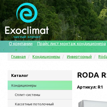
О компании
Прайс лист монтаж кондиционера
Главная
Кондиционеры
Инверторный
Röd
RODA R
Каталог
Кондиционеры
Артикул: R1
Сплит-системы
Кассетные потолочный