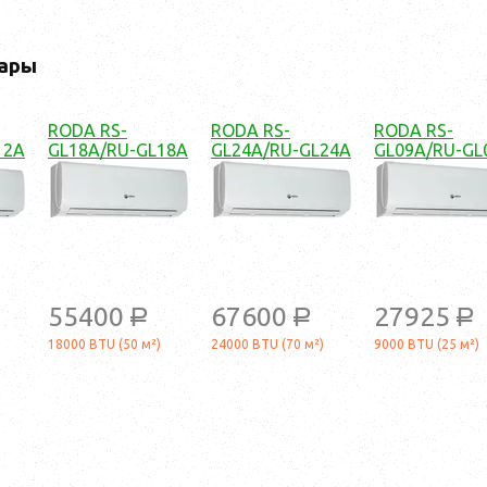
ары
RODA RS-
RODA RS-
RODA RS-
12A
GL18A/RU-GL18A
GL24A/RU-GL24A
GL09A/RU-GL
55400
67600
27925
a
a
a
18000 BTU (50 м²)
24000 BTU (70 м²)
9000 BTU (25 м²)