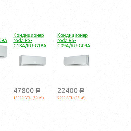
Кондиционер
Кондиционер
09A
roda RS-
roda RS-
G18A/RU-G18A
G09A/RU-G09A
47800
22400
a
a
18000 BTU (50 м²)
9000 BTU (25 м²)