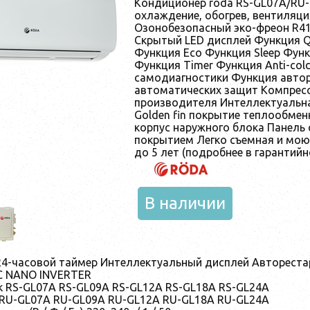
Кондиционер roda RS-GL07A/RU
охлаждение, обогрев, вентиляци
Озонобезопасный эко-фреон R41
Скрытый LED дисплей Функция Q
Функция Eco Функция Sleep Функ
Функция Timer Функция Anti-col
самодиагностики Функция авто
автоматических защит Компресс
производителя Интеллектуальна
Golden fin покрытие теплообме
корпус наружнoго блока Панель 
покрытием Легко съемная и мою
до 5 лет (подробнее в гарантий
В наличии
 24-часовой таймер Интеллектуальный дисплей Авторест
 NANO INVERTER
к RS-GL07A RS-GL09A RS-GL12A RS-GL18A RS-GL24A
RU-GL07A RU-GL09A RU-GL12A RU-GL18A RU-GL24A