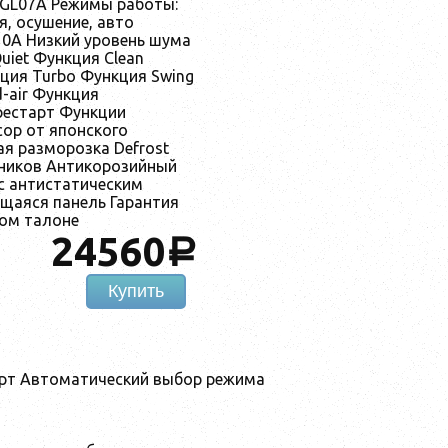
-GL07A Режимы работы:
я, осушение, авто
0A Низкий уровень шума
uiet Функция Clean
ция Turbo Функция Swing
d-air Функция
рестарт Функции
ор от японского
я разморозка Defrost
нников Антикорозийный
с антистатическим
щаяся панель Гарантия
ном талоне
24560
a
Купить
арт Автоматический выбор режима