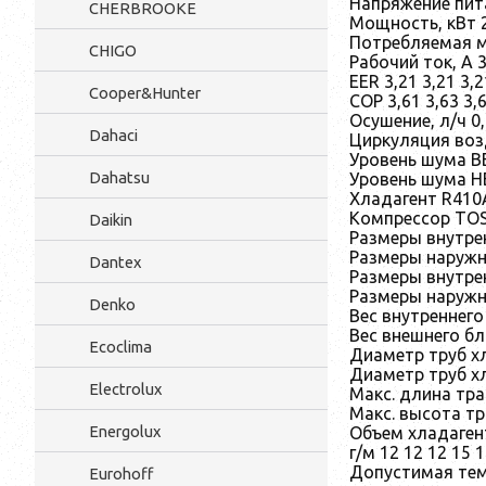
Напряжение пита
CHERBROOKE
Мощность, кВт 21
Потребляемая мо
CHIGO
Рабочий ток, А 3,0
EER 3,21 3,21 3,2
Cooper&Hunter
COP 3,61 3,63 3,6
Осушение, л/ч 0,6
Dahaci
Циркуляция возд
Уровень шума ВБ
Dahatsu
Уровень шума НБ
Хладагент R410
Компрессор TO
Daikin
Размеры внутре
Размеры наружн
Dantex
Размеры внутре
Размеры наружн
Denko
Вес внутреннего бл
Вес внешнего блок
Ecoclima
Диаметр труб хлад
Диаметр труб хлад
Electrolux
Макс. длина трасс
Макс. высота трас
Energolux
Объем хладаген
г/м 12 12 12 15 
Допустимая темп
Eurohoff