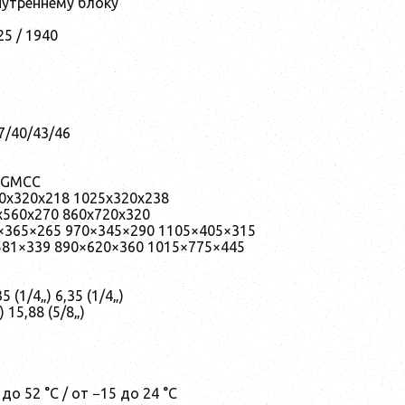
внутреннему блоку
25 / 1940
7/40/43/46
 GMCC
00x320x218 1025x320x238
x560x270 860x720x320
0×365×265 970×345×290 1105×405×315
581×339 890×620×360 1015×775×445
 (1/4„) 6,35 (1/4„)
 15,88 (5/8„)
 52 °C / от −15 до 24 °C