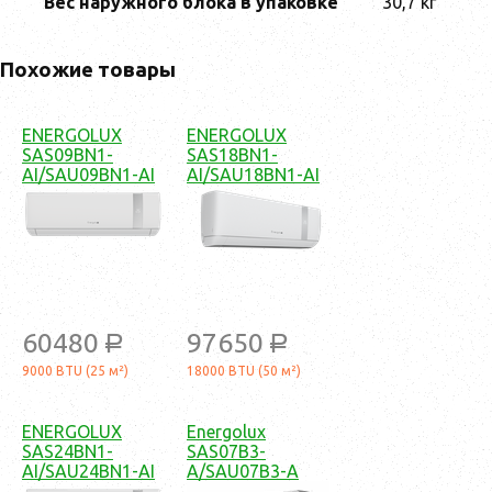
Вес наружного блока в упаковке
30,7 кг
Похожие товары
ENERGOLUX
ENERGOLUX
SAS09BN1-
SAS18BN1-
AI/SAU09BN1-AI
AI/SAU18BN1-AI
60480
97650
a
a
9000 BTU (25 м²)
18000 BTU (50 м²)
ENERGOLUX
Energolux
SAS24BN1-
SAS07B3-
AI/SAU24BN1-AI
A/SAU07B3-A