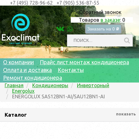
+7 (495) 728-96-62
+7 (905) 536-87-55
Обратный звонок
Товаров
в заказе
:
0
Заказать на
0
c
О компании
Прайс лист монтаж кондиционера
Оплата и доставка
Контакты
Ремонт кондиционера
Главная
Кондиционеры
Инверторный
Energolux
ENERGOLUX SAS12BN1-AI/SAU12BN1-AI
Каталог
показать