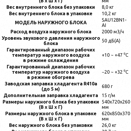
(В х Ш х Г)
мм
Вес внутреннего блока без упаковки
8,0 кг
Вес внутреннего блока в упаковке
10,2 кг
SAU12BN1-
МОДЕЛЬ НАРУЖНОГО БЛОКА
AI
Расход воздуха наружного блока
2000 м3/ч
Уровень звукового давления наружного
50 дБ(А)
блока
Гарантированный диапазон рабочих
температур наружного воздуха
+10 ~ +47 ⁰С
в режиме охлаждения
Гарантированный диапазон рабочих
температур наружного воздуха
−20 ~ +32 ⁰С
в режиме обогрева
Заводская заправка хладагента R410a
680 г
(до 5 м)
Дополнительная заправка хладагента
15 г/м
Размеры наружного блока без упаковки
540x720x260
(В х Ш х Г)
мм
Размеры наружного блока в упаковке
620x850x370
(В х Ш х Г)
мм
Вес наружного блока без упаковки
26,0 кг