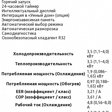
Горячий запуск
24-часовой таймер
Интеллектуальный дисплей
Интеграция в «Умный дом» (опция)
Энергонезависимая память
Автоматический выбор режима
Автоматическая разморозка
Самодиагностика
Озонобезопасный хладагент R32
3,5 (1,1–4,0)
Холодопроизводительность
кВт
3,5 (1,1–4,0)
Теплопроизводительность
кВт
1,9 (0,086–
Потребляемая мощность (Охлаждение)
1,65) кВт
0,97 (0,188–
Потребляемая мощность (Обогрев)
1,65) кВт
EER (коэффициент / класс)
3,21 / A
COP (коэффициент / класс)
3,61 / A
4,8 (0,56–8,0)
Рабочий ток (Охлаждение)
A