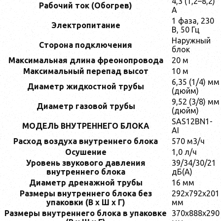
4,3 (1,2–8,2)
Рабочий ток (Обогрев)
А
1 фаза, 230
Электропитание
В, 50 Гц
Наружный
Сторона подключения
блок
Максимальная длина фреонопровода
20 м
Максимальный перепад высот
10 м
6,35 (1/4) мм
Диаметр жидкостной трубы
(дюйм)
9,52 (3/8) мм
Диаметр газовой трубы
(дюйм)
SAS12BN1-
МОДЕЛЬ ВНУТРЕННЕГО БЛОКА
AI
Расход воздуха внутреннего блока
570 м3/ч
Осушение
1,0 л/ч
Уровень звукового давления
39/34/30/21
внутреннего блока
дБ(А)
Диаметр дренажной трубы
16 мм
Размеры внутреннего блока без
292x792x201
упаковки (В х Ш х Г)
мм
Размеры внутреннего блока в упаковке
370x888x290