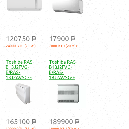
120750
17900
a
a
24000 BTU (70 м²)
7000 BTU (20 м²)
Toshiba RAS-
Toshiba RAS-
B13J2FVG-
B18J2FVG-
E/RAS-
E/RAS-
13J2AVSG-E
18J2AVSG-E
165100
189900
a
a
12000 BTU (35 м²)
18000 BTU (50 м²)