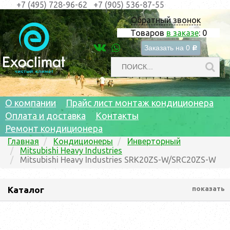
+7 (495) 728-96-62
+7 (905) 536-87-55
Обратный звонок
Товаров
в заказе
:
0
Заказать на
0
c
О компании
Прайс лист монтаж кондиционера
Оплата и доставка
Контакты
Ремонт кондиционера
Главная
Кондиционеры
Инверторный
Mitsubishi Heavy Industries
Mitsubishi Heavy Industries SRK20ZS-W/SRC20ZS-W
Каталог
показать