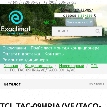
+7 (495) 728-96-62
+7 (905) 536-87-55
Обратный звонок
Товаров
в заказе
:
0
Заказать на
0
c
О компании
Прайс лист монтаж кондиционера
Оплата и доставка
Контакты
Ремонт кондиционера
Главная
Кондиционеры
Инверторный
TCL
TCL TAC-09HRIA/VE/TACO-09HIA/VE
Каталог
показать
TCL TAC-09HRIA/VE/TACO-