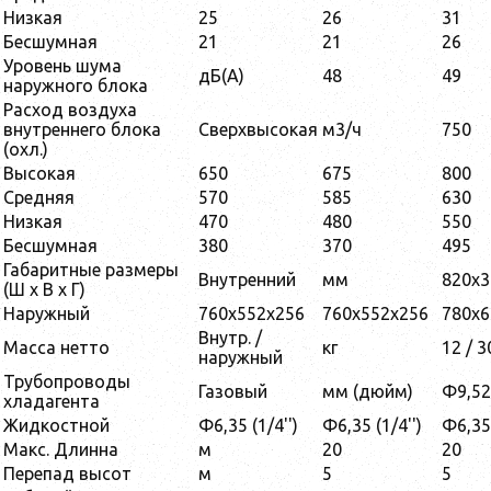
Низкая
25
26
31
Бесшумная
21
21
26
Уровень шума
дБ(A)
48
49
наружного блока
Расход воздуха
внутреннего блока
Сверхвысокая
м3/ч
750
(охл.)
Высокая
650
675
800
Средняя
570
585
630
Низкая
470
480
550
Бесшумная
380
370
495
Габаритные размеры
Внутренний
мм
820x3
(Ш х В х Г)
Наружный
760x552x256
760x552x256
780x6
Внутр. /
Масса нетто
кг
12 / 3
наружный
Трубопроводы
Газовый
мм (дюйм)
Φ9,52 
хладагента
Жидкостной
Φ6,35 (1/4'')
Φ6,35 (1/4'')
Φ6,35 
Макс. Длинна
м
20
20
Перепад высот
м
5
5