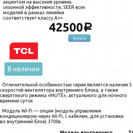
акцентом на высокий уровень
сезонной эффективности, SEER всех
моделей в рамках линейки
соответствует классу A++
42500
a
Купить
В наличии
Отличительной особенностью серии является наличие 5
скоростей вентилятора внутреннего блока, а также
сверхтихого режима «MUTE», актуального для ночного
времени суток
Модуль Wi-Fi — опция (модуль управления
кондиционером через Wi-Fi, с кабелем, для установки
во внутренний блок) 3700к
Модель внутреннего
T