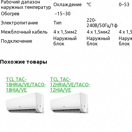
Рабочий дапазон
Охлаждение
℃
0~53
наружных температур
Обогрев
−15~30
220-
Электропитание
Тип
240В/50Гц/1ф
Межблочный кабель
4 х 1,5мм2
4 х 1,5мм2
4 х 1
Наружный
Наружный
Нару
Подключение
блок
блок
блок
Похожие товары
TCL TAC-
TCL TAC-
18HRIA/VE/TACO-
12HRIA/VE/TACO-
18HIA/VE
12HIA/VE