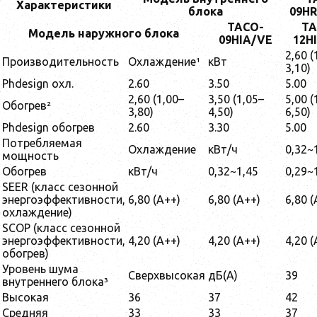
Характеристики
блока
09HR
TACO-
TA
Модель наружного блока
09HIA/VE
12H
2,60 (
Производительность
Охлаждение¹
кВт
3,10)
Phdesign охл.
2.60
3.50
5.00
2,60 (1,00–
3,50 (1,05–
5,00 (
Обогрев²
3,80)
4,50)
6,50)
Phdesign обогрев
2.60
3.30
5.00
Потребляемая
Охлаждение
кВт/ч
0,32~
мощность
Обогрев
кВт/ч
0,32~1,45
0,29~
SEER (класс сезонной
энергоэффективности,
6,80 (А++)
6,80 (А++)
6,80 (
охлаждение)
SCOP (класс сезонной
энергоэффективности,
4,20 (А++)
4,20 (А++)
4,20 (
обогрев)
Уровень шума
Сверхвысокая
дБ(A)
39
внутреннего блока³
Высокая
36
37
42
Средняя
33
33
37