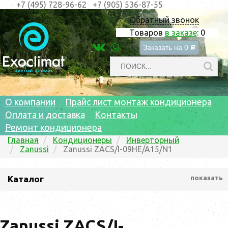
+7 (495) 728-96-62
+7 (905) 536-87-55
Обратный звонок
Товаров
в заказе
:
0
Заказать на
0
c
О компании
Прайс лист монтаж кондиционера
Оплата и доставка
Контакты
Ремонт кондиционера
Главная
Кондиционеры
Инверторный
Zanussi
Zanussi ZACS/I-09HE/A15/N1
Каталог
показать
Zanussi ZACS/I-