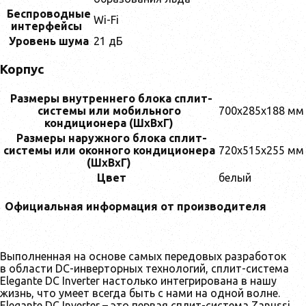
Беспроводные
Wi-Fi
интерфейсы
Уровень шума
21 дБ
Корпус
Размеры внутреннего блока сплит-
системы или мобильного
700x285x188 мм
кондиционера (ШxВxГ)
Размеры наружного блока сплит-
системы или оконного кондиционера
720x515x255 мм
(ШxВxГ)
Цвет
белый
Официальная информация от производителя
Выполненная на основе самых передовых разработок
в области DC-инверторных технологий, сплит-система
Elegante DC Inverter настолько интегрирована в нашу
жизнь, что умеет всегда быть с нами на одной волне.
Elegante DC Inverter – это первая сплит-система Zanussi