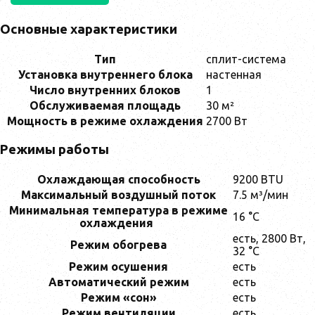
Основные характеристики
Тип
сплит-система
Установка внутреннего блока
настенная
Число внутренних блоков
1
Обслуживаемая площадь
30 м²
Мощность в режиме охлаждения
2700 Вт
Режимы работы
Охлаждающая способность
9200 BTU
Максимальный воздушный поток
7.5 м³/мин
Минимальная температура в режиме
16 °C
охлаждения
есть, 2800 Вт,
Режим обогрева
32 °C
Режим осушения
есть
Автоматический режим
есть
Режим «сон»
есть
Режим вентиляции
есть