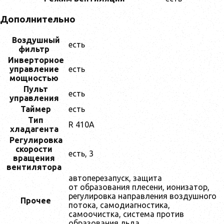
Дополнительно
Воздушный
есть
фильтр
Инверторное
управление
есть
мощностью
Пульт
есть
управления
Таймер
есть
Тип
R 410A
хладагента
Регулировка
скорости
есть, 3
вращения
вентилятора
автоперезапуск, защита
от образования плесени, ионизатор,
регулировка направления воздушного
Прочее
потока, самодиагностика,
самоочистка, система против
образования льда