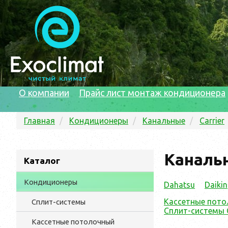
О компании
Прайс лист монтаж кондиционера
Главная
Кондиционеры
Канальные
Carrier
Канальн
Каталог
Кондиционеры
Dahatsu
Daikin
Кассетные потол
Сплит-системы
Сплит-системы C
Кассетные потолочный