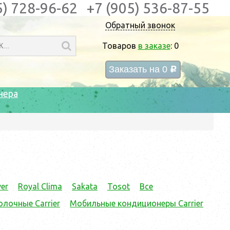
5) 728-96-62
+7 (905) 536-87-55
Обратный звонок
Товаров
в заказе
:
0
Заказать на
0
c
нера
er
Royal Clima
Sakata
Tosot
Все
лочные Carrier
Мобильные кондиционеры Carrier