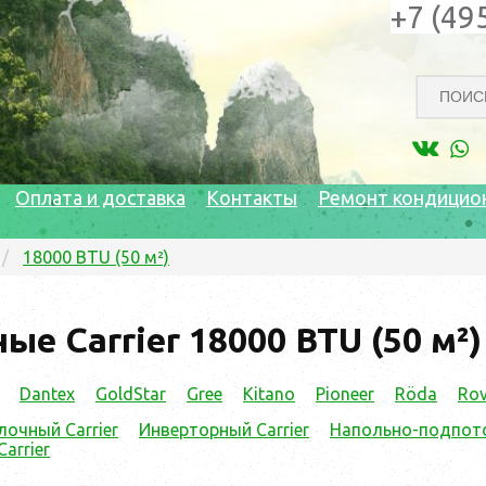
+7 (49
Оплата и доставка
Контакты
Ремонт кондицио
18000 BTU (50 м²)
ые Carrier 18000 BTU (50 м²)
Dantex
GoldStar
Gree
Kitano
Pioneer
Röda
Rov
очный Carrier
Инверторный Carrier
Напольно-подпото
arrier