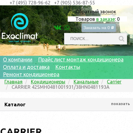
+7 (495) 728-96-62
+7 (905) 536-87-55
Обратный звонок
Товаров
в заказе
:
0
Заказать на
0
c
О компании
Прайс лист монтаж кондиционера
Оплата и доставка
Контакты
Ремонт кондиционера
Главная
Кондиционеры
Канальные
Carrier
CARRIER 42SMH0481001931/38HN0481193A
Каталог
показать
CARRIER