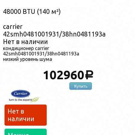
48000 BTU (140 м²)
carrier
42smh0481001931/38hn0481193a
Нет в наличии
кондиционер carrier
42smh0481001931/38hn0481193a
низкий уровень шума
102960
a
Купить
Нет в
наличии