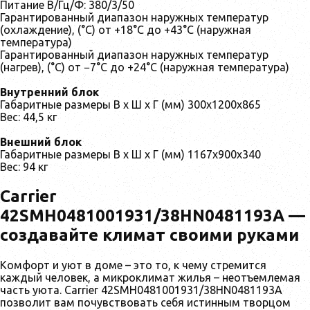
Питание В/Гц/Ф: 380/3/50
Гарантированный диапазон наружных температур
(охлаждение), (°C) от +18°С до +43°С (наружная
температура)
Гарантированный диапазон наружных температур
(нагрев), (°C) от −7°С до +24°С (наружная температура)
Внутренний блок
Габаритные размеры В х Ш х Г (мм) 300х1200х865
Вес: 44,5 кг
Внешний блок
Габаритные размеры В х Ш х Г (мм) 1167х900х340
Вес: 94 кг
Carrier
42SMH0481001931/38HN0481193A —
cоздавайте климат своими руками
Комфорт и уют в доме – это то, к чему стремится
каждый человек, а микроклимат жилья – неотъемлемая
часть уюта. Carrier 42SMH0481001931/38HN0481193A
позволит вам почувствовать себя истинным творцом