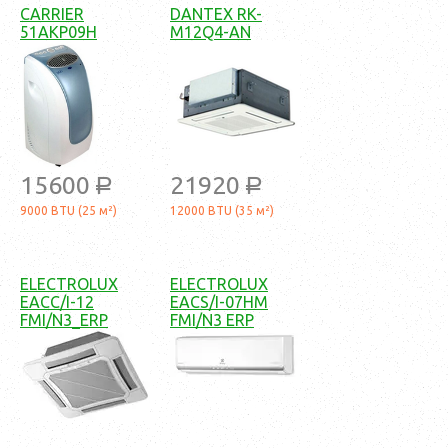
CARRIER
DANTEX RK-
51AKP09H
M12Q4-AN
15600
21920
a
a
9000 BTU (25 м²)
12000 BTU (35 м²)
ELECTROLUX
ELECTROLUX
EACC/I-12
EACS/I-07HM
FMI/N3_ERP
FMI/N3 ERP