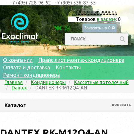
+7 (495) 728-96-62
+7 (905) 536-87-55
Обратный звонок
Товаров
в заказе
:
0
Заказать на
0
c
О компании
Прайс лист монтаж кондиционера
Оплата и доставка
Контакты
Ремонт кондиционера
Главная
Кондиционеры
Кассетные потолочный
Dantex
DANTEX RK-M12Q4-AN
Каталог
показать
DANTEX RK-M12Q4-AN