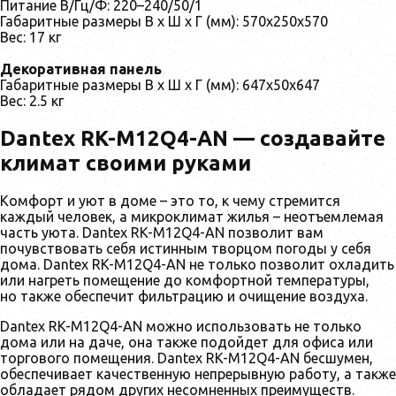
Питание В/Гц/Ф: 220–240/50/1
Габаритные размеры В х Ш х Г (мм): 570x250x570
Вес: 17 кг
Декоративная панель
Габаритные размеры В х Ш х Г (мм): 647х50х647
Вес: 2.5 кг
Dantex RK-M12Q4-AN — cоздавайте
климат своими руками
Комфорт и уют в доме – это то, к чему стремится
каждый человек, а микроклимат жилья – неотъемлемая
часть уюта. Dantex RK-M12Q4-AN позволит вам
почувствовать себя истинным творцом погоды у себя
дома. Dantex RK-M12Q4-AN не только позволит охладить
или нагреть помещение до комфортной температуры,
но также обеспечит фильтрацию и очищение воздуха.
Dantex RK-M12Q4-AN можно использовать не только
дома или на даче, она также подойдет для офиса или
торгового помещения. Dantex RK-M12Q4-AN бесшумен,
обеспечивает качественную непрерывную работу, а также
обладает рядом других несомненных преимуществ.