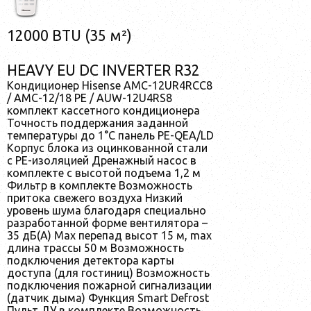
12000 BTU (35 м²)
HEAVY EU DC INVERTER R32
Кондиционер Hisense AMC-12UR4RCC8
/ AMC-12/18 PE / AUW-12U4RS8
комплект кассетного кондиционера
Точность поддержания заданной
температуры до 1°С панель PE-QEA/LD
Корпус блока из оцинкованной стали
с PE-изоляцией Дренажный насос в
комплекте с высотой подъема 1,2 м
Фильтр в комплекте Возможность
притока свежего воздуха Низкий
уровень шума благодаря специально
разработанной форме вентилятора –
35 дБ(А) Max перепад высот 15 м, max
длина трассы 50 м Возможность
подключения детектора карты
доступа (для гостиниц) Возможность
подключения пожарной сигнализации
(датчик дыма) Функция Smart Defrost
Пульт ДУ в комплекте Возможность