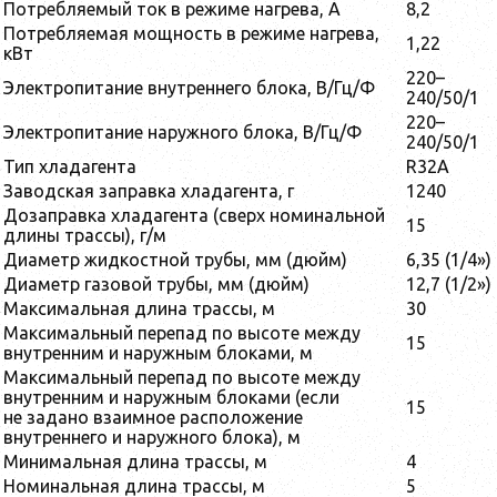
Потребляемый ток в режиме нагрева, А
8,2
Потребляемая мощность в режиме нагрева,
1,22
кВт
220–
Электропитание внутреннего блока, В/Гц/Ф
240/50/1
220–
Электропитание наружного блока, В/Гц/Ф
240/50/1
Тип хладагента
R32A
Заводская заправка хладагента, г
1240
Дозаправка хладагента (сверх номинальной
15
длины трассы), г/м
Диаметр жидкостной трубы, мм (дюйм)
6,35 (1/4»)
Диаметр газовой трубы, мм (дюйм)
12,7 (1/2»)
Максимальная длина трассы, м
30
Максимальный перепад по высоте между
15
внутренним и наружным блоками, м
Максимальный перепад по высоте между
внутренним и наружным блоками (если
15
не задано взаимное расположение
внутреннего и наружного блока), м
Минимальная длина трассы, м
4
Номинальная длина трассы, м
5