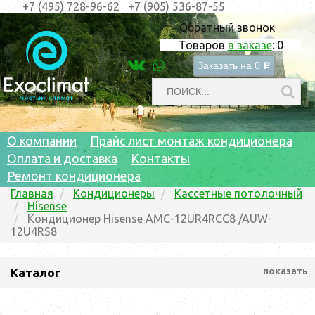
+7 (495) 728-96-62
+7 (905) 536-87-55
Обратный звонок
Товаров
в заказе
:
0
Заказать на
0
c
О компании
Прайс лист монтаж кондиционера
Оплата и доставка
Контакты
Ремонт кондиционера
Главная
Кондиционеры
Кассетные потолочный
Hisense
Кондиционер Hisense AMC-12UR4RCC8 /AUW-
12U4RS8
Каталог
показать